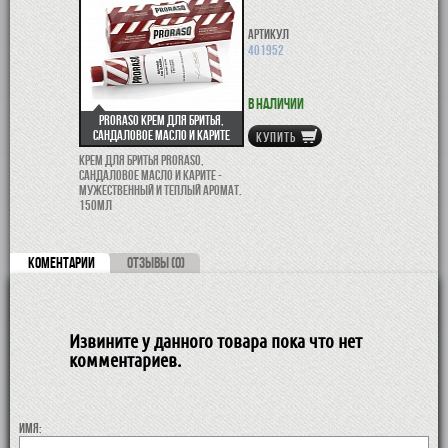
Артикул
401952
В наличии
Proraso крем для бритья,
сандаловое масло и карите
КУПИТЬ
Крем для бритья Proraso,
сандаловое масло и карите -
мужественный и теплый аромат.
150мл
КОМЕНТАРИИ
ОТЗЫВЫ (0)
Извините у данного товара пока что нет
комментариев.
Имя: