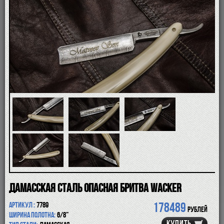
ПОМАЗКИ
СОВРЕМЕННЫЕ БРИТВЫ
ФУТЛЯРЫ
ДЛЯ БРИТЬЯ
ПОСЛЕ БРИТЬЯ
ДЛЯ БОРОДЫ И УСОВ
ДЛЯ ВОЛОС И ТЕЛА
ПАРФЮМ
ЧАШКИ
КОСМЕТИЧКИ
АКСЕССУАРЫ
МАНИКЮРНЫЕ ИНСТРУМЕНТЫ
СКИДКА
Дамасская сталь Опасная бритва Wacker
178489
Артикул :
7789
рублей
Ширина полотна:
6/8”
КУПИТЬ