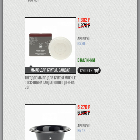
1 302 р
1 370 р
Артикул
RS SH
В наличии
Мыло для бритья, Сандал
КУПИТЬ
Твердое мыло для бритья Muehle
с эссенцией сандалового дерева.
65г
6 270 р
6 600 р
Артикул
RN 16