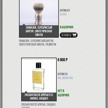
Артикул
53341
В наличии
Помазок, серебристый
барсук, синтетическая
смола
КУПИТЬ
Помазок, серебристый барсук,
синтетическая смола, размер М
6 800 р
Артикул
ASL SW 80100
Нет в
Лосьон после бритья D.R.
наличии
Harris, сандал
Лосьон после бритья, сандал.
100 мл