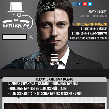
ВОЙТИ НА САЙТ
ЗАРЕГИСТРИРОВАТЬСЯ
ПОЛЕЗНАЯ ИНФОРМАЦИЯ
8 (495) 723 60 83
МОСКВА
8 (812) 425 01 64
САНКТ-ПЕТЕРБУРГ
8-800-775-2584
БЕСПЛАТНО ПО РОССИИ
МЕНЮ
Показать
категории товаров
ПОДАРОЧНЫЕ НАБОРЫ
Главная страница
Каталог
Опасные бритвы
ОПАСНЫЕ БРИТВЫ
Опасные бритвы из Дамасской стали
Дамасская сталь Опасная бритва Wacker - 7789
РЕМНИ
КЛАССИЧЕСКИЕ СТАНКИ
БРИТВЕННЫЕ НАБОРЫ