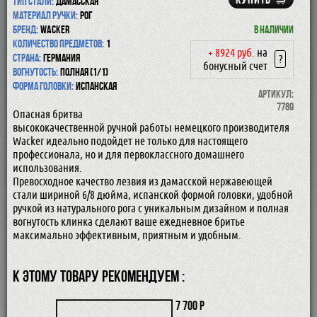
Тип стали:
дамасская
Материал ручки:
рог
Бренд:
Wacker
В наличии
Количество предметов:
1
+ 8924 руб.
на
Страна:
Германия
?
бонусный счет
Вогнутость:
Полная (1/1)
Форма головки:
Испанская
Артикул:
7789
Опасная бритва
высококачественной ручной работы немецкого производителя
Wacker идеально подойдет не только для настоящего
профессионала, но и для первоклассного домашнего
использования.
Превосходное качество лезвия из дамасской нержавеющей
стали шириной 6/8 дюйма, испанской формой головки, удобной
ручкой из натурального рога с уникальным дизайном и полная
вогнутость клинка сделают ваше ежедневное бритье
максимально эффективным, приятным и удобным.
К ЭТОМУ ТОВАРУ РЕКОМЕНДУЕМ :
7 700 р