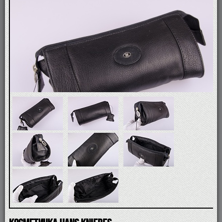
ПОМАЗКИ
СОВРЕМЕННЫЕ БРИТВЫ
ФУТЛЯРЫ
ДЛЯ БРИТЬЯ
ПОСЛЕ БРИТЬЯ
ДЛЯ БОРОДЫ И УСОВ
ДЛЯ ВОЛОС И ТЕЛА
ПАРФЮМ
ЧАШКИ
КОСМЕТИЧКИ
АКСЕССУАРЫ
МАНИКЮРНЫЕ ИНСТРУМЕНТЫ
СКИДКА