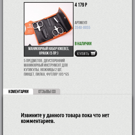
4 179 р
Артикул
3540-0055
В наличии
Маникюрный набор Kniebes,
Оранж (5 пр.)
КУПИТЬ
5 предметов, двусторонний
маникюрный инструмент для
кутикулы, ножницы 2 шт,
пинцет, пилка, футляр 105*65
КОМЕНТАРИИ
ОТЗЫВЫ (0)
Извините у данного товара пока что нет
комментариев.