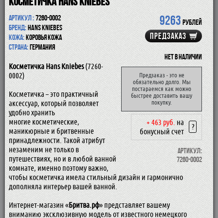
Косметичка Hans Kniebes
9263
Артикул :
7260-0002
рублей
Бренд:
Hans Kniebes
ПРЕДЗАКАЗ
Кожа:
Коровья кожа
Страна:
Германия
Нет в наличии
Косметичка Hans Kniebes
(7260-
0002)
Предзаказ - это не
обязательно долго. Мы
постараемся как можно
Косметичка – это практичный
быстрее доставить вашу
аксессуар, который позволяет
покупку.
удобно хранить
многие косметические,
+ 463 руб.
на
?
маникюрные и бритвенные
бонусный счет
принадлежности. Такой атрибут
незаменим не только в
Артикул:
путешествиях, но и в любой ванной
7260-0002
комнате, именно поэтому важно,
чтобы косметичка имела стильный дизайн и гармонично
дополняла интерьер вашей ванной.
Интернет-магазин «
Бритва.рф
» представляет вашему
вниманию эксклюзивную модель от известного немецкого