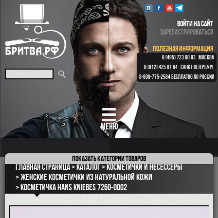
ВОЙТИ НА САЙТ
ЗАРЕГИСТРИРОВАТЬСЯ
ПОЛЕЗНАЯ ИНФОРМАЦИЯ
8 (495) 723 60 83
МОСКВА
8 (812) 425 01 64
САНКТ-ПЕТЕРБУРГ
8-800-775-2584
БЕСПЛАТНО ПО РОССИИ
МЕНЮ
Показать
категории товаров
ПОДАРОЧНЫЕ НАБОРЫ
Главная страница
Каталог
Косметички и несессеры
ОПАСНЫЕ БРИТВЫ
Женские косметички из натуральной кожи
Косметичка Hans Kniebes 7260-0002
РЕМНИ
КЛАССИЧЕСКИЕ СТАНКИ
БРИТВЕННЫЕ НАБОРЫ