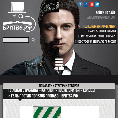
ВОЙТИ НА САЙТ
ЗАРЕГИСТРИРОВАТЬСЯ
ПОЛЕЗНАЯ ИНФОРМАЦИЯ
8 (495) 723 60 83
МОСКВА
8 (812) 425 01 64
САНКТ-ПЕТЕРБУРГ
8-800-775-2584
БЕСПЛАТНО ПО РОССИИ
МЕНЮ
Показать
категории товаров
ПОДАРОЧНЫЕ НАБОРЫ
Главная страница
Каталог
После бритья
Квасцы
ОПАСНЫЕ БРИТВЫ
Гель против порезов Proraso - Бритва.рф
РЕМНИ
КЛАССИЧЕСКИЕ СТАНКИ
БРИТВЕННЫЕ НАБОРЫ