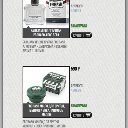
Артикул
400583
В наличии
Бальзам после бритья
Proraso Алоэ Вера
КУПИТЬ
Бальзам после бритья Proraso
Алоэ Вера - душистый и свежий
аромат. 100мл
590 р
Артикул
400620
В наличии
Proraso мыло для бритья,
ментол и эвкалиптовое
масло
КУПИТЬ
Proraso мыло для бритья,
ментол и эвкалиптовое масло -