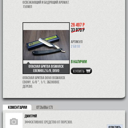
освежающий и бодрящий аромат.
150мл
26 497 р
33 970 р
Артикул
2 6810
В наличии
Опасная бритва Bismarck
Ebenholz 6/8, Dovo
КУПИТЬ
Опасная бритва Dovo Bismarck
EBONY, 6/8 ", 1/1, эбеновое
дерево.
КОМЕНТАРИИ
ОТЗЫВЫ (7)
Дмитрий
Эффективное средство от порезов.
ОТВЕТИТЬ