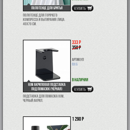
Полотенце для бритья
КУПИТЬ
Полотенце для горячего
компресса и вытирания лица.
40х70 см.
333 р
350 р
Артикул
RH 6
В наличии
HJM Акриловая подставка
под помазок (черная)
КУПИТЬ
Подставка для помазка HJM,
черный акрил.
1 290 р