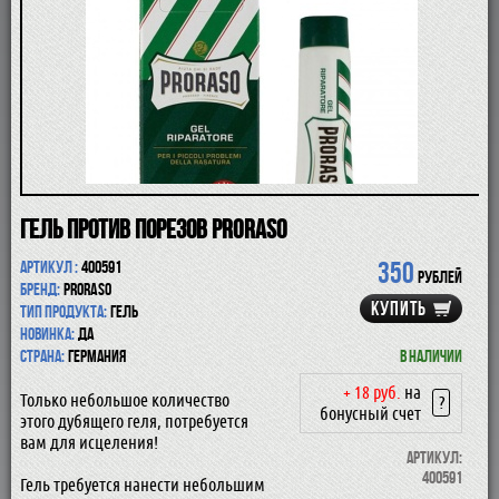
ПОМАЗКИ
СОВРЕМЕННЫЕ БРИТВЫ
ФУТЛЯРЫ
ДЛЯ БРИТЬЯ
ПОСЛЕ БРИТЬЯ
ДЛЯ БОРОДЫ И УСОВ
ДЛЯ ВОЛОС И ТЕЛА
ПАРФЮМ
ЧАШКИ
КОСМЕТИЧКИ
Гель против порезов Proraso
АКСЕССУАРЫ
350
Артикул :
400591
МАНИКЮРНЫЕ ИНСТРУМЕНТЫ
рублей
Бренд:
Proraso
СКИДКА
КУПИТЬ
Тип продукта:
гель
Новинка:
да
Страна:
Германия
В наличии
+ 18 руб.
на
Только небольшое количество
?
бонусный счет
этого дубящего геля, потребуется
вам для исцеления!
Артикул:
400591
Гель требуется нанести небольшим