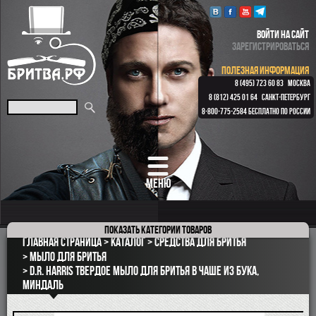
ВОЙТИ НА САЙТ
ЗАРЕГИСТРИРОВАТЬСЯ
ПОЛЕЗНАЯ ИНФОРМАЦИЯ
8 (495) 723 60 83
МОСКВА
8 (812) 425 01 64
САНКТ-ПЕТЕРБУРГ
8-800-775-2584
БЕСПЛАТНО ПО РОССИИ
МЕНЮ
Показать
категории товаров
ПОДАРОЧНЫЕ НАБОРЫ
Главная страница
Каталог
Средства для бритья
ОПАСНЫЕ БРИТВЫ
Мыло для бритья
D.R. Harris твердое мыло для бритья в чаше из бука,
РЕМНИ
миндаль
КЛАССИЧЕСКИЕ СТАНКИ
БРИТВЕННЫЕ НАБОРЫ