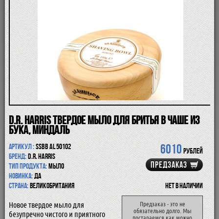
ПОМАЗКИ
СОВРЕМЕННЫЕ БРИТВЫ
ФУТЛЯРЫ
ДЛЯ БРИТЬЯ
ПОСЛЕ БРИТЬЯ
ДЛЯ БОРОДЫ И УСОВ
ДЛЯ ВОЛОС И ТЕЛА
ПАРФЮМ
ЧАШКИ
КОСМЕТИЧКИ
АКСЕССУАРЫ
D.R. Harris твердое мыло для бритья в чаше из
МАНИКЮРНЫЕ ИНСТРУМЕНТЫ
бука, миндаль
СКИДКА
6010
Артикул :
SSBB AL 50102
рублей
Бренд:
D.R. Harris
ПРЕДЗАКАЗ
Тип продукта:
мыло
Новинка:
да
Страна:
Великобритания
Нет в наличии
Новое твердое мыло для
Предзаказ - это не
обязательно долго. Мы
безупречно чистого и приятного
постараемся как можно