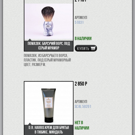
Артикул
51031
В наличии
Помазок, барсучий ворс, под
серый мрамор
КУПИТЬ
Помазок, из барсучьего ворса,
пластик, под серый мраморный
цвет, размер M.
2 850 р
Артикул
SC AL 50201
Нет в
D.R. Harris крем для бритья
наличии
в тюбике, миндаль