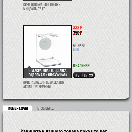
Крем для бритья в тюбике,
миндаль. 75 гр
333 р
350 р
Артикул
RH 5
В наличии
HJM Акриловая подставка
под помазок (прозрачная)
КУПИТЬ
Подставка для помазка HJM,
акрил, прозрачный
КОМЕНТАРИИ
ОТЗЫВЫ (0)
Извините у данного товара пока что нет