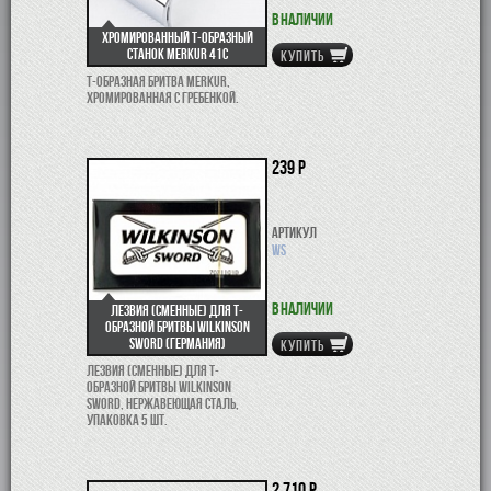
В наличии
Хромированный Т-образный
станок Merkur 41C
КУПИТЬ
Т-образная бритва Merkur,
хромированная с гребенкой.
239 р
Артикул
WS
В наличии
Лезвия (сменные) для Т-
образной бритвы Wilkinson
Sword (Германия)
КУПИТЬ
Лезвия (сменные) для Т-
образной бритвы Wilkinson
Sword, нержавеющая сталь,
упаковка 5 шт.
2 710 р