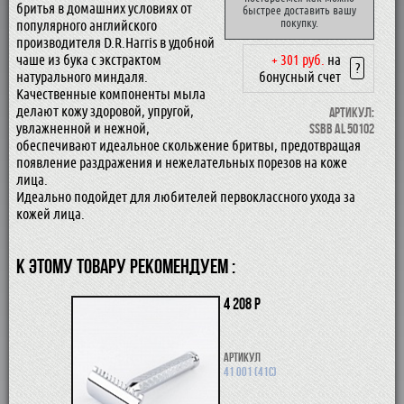
бритья в домашних условиях от
быстрее доставить вашу
покупку.
популярного английского
производителя D.R.Harris в удобной
чаше из бука с экстрактом
+ 301 руб.
на
?
натурального миндаля.
бонусный счет
Качественные компоненты мыла
делают кожу здоровой, упругой,
Артикул:
увлажненной и нежной,
SSBB AL 50102
обеспечивают идеальное скольжение бритвы, предотвращая
появление раздражения и нежелательных порезов на коже
лица.
Идеально подойдет для любителей первоклассного ухода за
кожей лица.
К ЭТОМУ ТОВАРУ РЕКОМЕНДУЕМ :
4 208 р
Артикул
41 001 (41С)