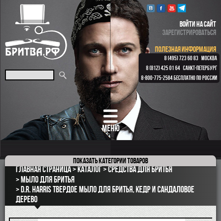
ВОЙТИ НА САЙТ
ЗАРЕГИСТРИРОВАТЬСЯ
ПОЛЕЗНАЯ ИНФОРМАЦИЯ
8 (495) 723 60 83
МОСКВА
8 (812) 425 01 64
САНКТ-ПЕТЕРБУРГ
8-800-775-2584
БЕСПЛАТНО ПО РОССИИ
МЕНЮ
Показать
категории товаров
ПОДАРОЧНЫЕ НАБОРЫ
Главная страница
Каталог
Средства для бритья
ОПАСНЫЕ БРИТВЫ
Мыло для бритья
D.R. Harris твердое мыло для бритья, кедр и сандаловое
РЕМНИ
дерево
КЛАССИЧЕСКИЕ СТАНКИ
БРИТВЕННЫЕ НАБОРЫ