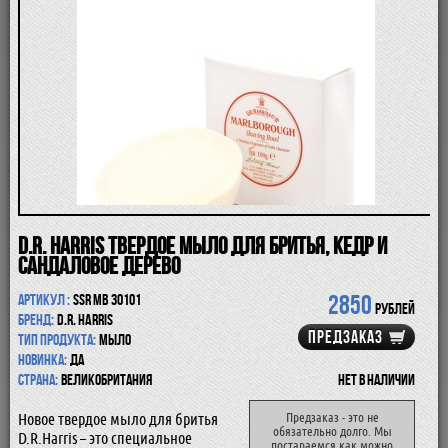
ПОМАЗКИ
СОВРЕМЕННЫЕ БРИТВЫ
ФУТЛЯРЫ
ДЛЯ БРИТЬЯ
ПОСЛЕ БРИТЬЯ
ДЛЯ БОРОДЫ И УСОВ
ДЛЯ ВОЛОС И ТЕЛА
ПАРФЮМ
ЧАШКИ
КОСМЕТИЧКИ
АКСЕССУАРЫ
D.R. Harris твердое мыло для бритья, кедр и
МАНИКЮРНЫЕ ИНСТРУМЕНТЫ
сандаловое дерево
СКИДКА
2850
Артикул :
SSR MB 30101
рублей
Бренд:
D.R. Harris
ПРЕДЗАКАЗ
Тип продукта:
мыло
Новинка:
да
Страна:
Великобритания
Нет в наличии
Новое твердое мыло для бритья
Предзаказ - это не
обязательно долго. Мы
D.R.Harris – это специальное
постараемся как можно