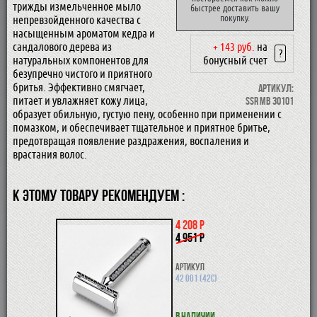
трижды измельченное мыло
быстрее доставить вашу
покупку.
непревзойденного качества с
насыщенным ароматом кедра и
сандалового дерева из
+ 143 руб.
на
?
натуральных компонентов для
бонусный счет
безупречно чистого и приятного
бритья. Эффективно смягчает,
Артикул:
питает и увлажняет кожу лица,
SSR MB 30101
образует обильную, густую пену, особенно при применении с
помазком, и обеспечивает тщательное и приятное бритье,
предотвращая появление раздражения, воспаления и
врастания волос.
К ЭТОМУ ТОВАРУ РЕКОМЕНДУЕМ :
4 208 р
4 951 р
Артикул
42 001 (42С)
В наличии