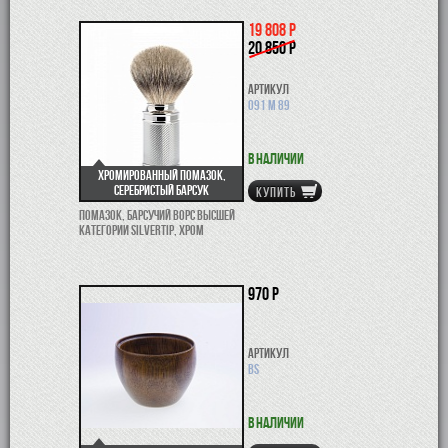
19 808 р
20 850 р
Артикул
091 M 89
В наличии
Хромированный помазок,
серебристый барсук
КУПИТЬ
Помазок, барсучий ворс высшей
категории Silvertip, хром
970 р
Артикул
BS
В наличии