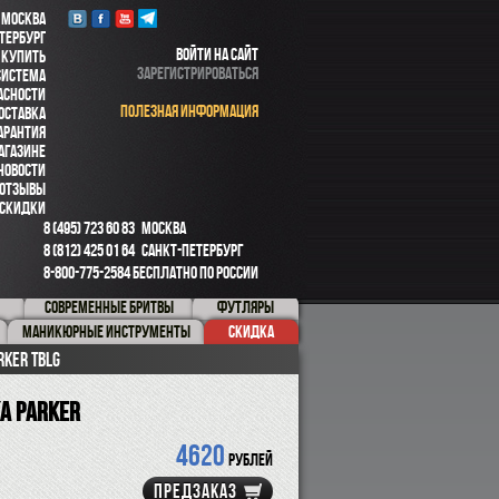
 МОСКВА
ТЕРБУРГ
ВОЙТИ НА САЙТ
 КУПИТЬ
ЗАРЕГИСТРИРОВАТЬСЯ
СИСТЕМА
АСНОСТИ
ПОЛЕЗНАЯ ИНФОРМАЦИЯ
ОСТАВКА
АРАНТИЯ
АГАЗИНЕ
НОВОСТИ
ОТЗЫВЫ
СКИДКИ
8 (495) 723 60 83
МОСКВА
8 (812) 425 01 64
САНКТ-ПЕТЕРБУРГ
8-800-775-2584
БЕСПЛАТНО ПО РОССИИ
СОВРЕМЕННЫЕ БРИТВЫ
ФУТЛЯРЫ
МАНИКЮРНЫЕ ИНСТРУМЕНТЫ
СКИДКА
KER TBLG
а PARKER
4620
рублей
ПРЕДЗАКАЗ