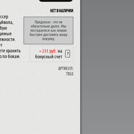
Нет в наличии
ссер
уйвола,
Предзаказ - это не
обязательно долго. Мы
юбую
постараемся как можно
одимые
быстрее доставить вашу
ежности.
покупку.
ет
ете хранить
+ 231 руб.
на
?
о по бокам.
бонусный счет
Артикул:
TBLG