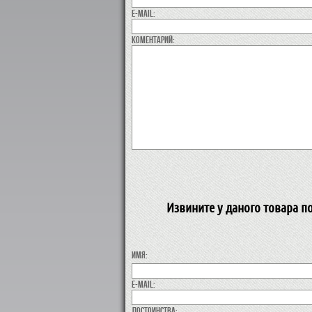
E-MAIL:
коментарий:
Извините у даного товара п
Имя:
E-MAIL:
Достоинства: