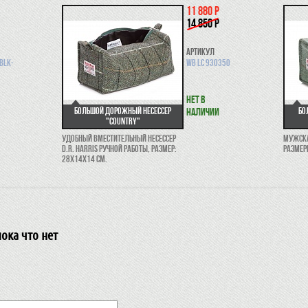
11 880 р
14 850 р
Артикул
BLK-
WB LC 930350
Нет в
Большой дорожный несессер
Бо
наличии
"Country"
Удобный вместительный несессер
Мужска
D.R. Harris ручной работы, размер:
размер
28x14x14 см.
ока что нет