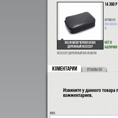
14 390 р
Артикул
BAG-WASH-
M
Нет в
Bolin Webb черная кожа
Дорожный несессер
наличии
Несессер дорожный Bolin Webb
КОМЕНТАРИИ
ОТЗЫВЫ (0)
Извините у данного товара п
комментариев.
Имя: