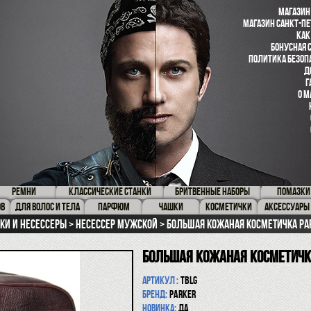
МАГАЗИН
МАГАЗИН САНКТ-ПЕ
КАК
БОНУСНАЯ 
ПОЛИТИКА БЕЗОП
Д
Г
О М
РЕМНИ
КЛАССИЧЕСКИЕ СТАНКИ
БРИТВЕННЫЕ НАБОРЫ
ПОМАЗКИ
ОВ
ДЛЯ ВОЛОС И ТЕЛА
ПАРФЮМ
ЧАШКИ
КОСМЕТИЧКИ
АКСЕССУАРЫ
ки и несессеры
Несессер мужской
Большая кожаная косметичка PAR
Большая кожаная косметичк
Артикул :
TBLG
Бренд:
Parker
Новинка:
да