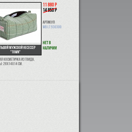
11 880 р
14 850 р
Артикул
WB LT 930300
Нет в
льшой мужской несессер
наличии
"Town"
я косметичка из твида,
ы: 28x14x14 см.