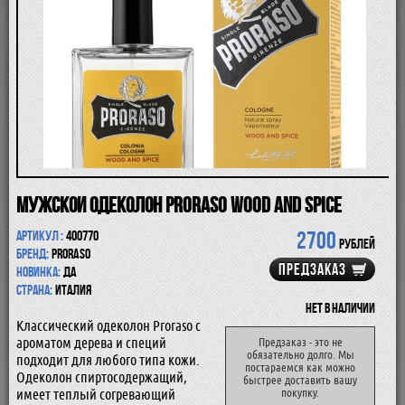
ПОМАЗКИ
СОВРЕМЕННЫЕ БРИТВЫ
ФУТЛЯРЫ
ДЛЯ БРИТЬЯ
ПОСЛЕ БРИТЬЯ
ДЛЯ БОРОДЫ И УСОВ
ДЛЯ ВОЛОС И ТЕЛА
ПАРФЮМ
ЧАШКИ
КОСМЕТИЧКИ
Мужской одеколон Proraso WOOD AND SPICE
АКСЕССУАРЫ
МАНИКЮРНЫЕ ИНСТРУМЕНТЫ
2700
Артикул :
400770
СКИДКА
рублей
Бренд:
Proraso
ПРЕДЗАКАЗ
Новинка:
да
Страна:
Италия
Нет в наличии
Классический одеколон Proraso с
ароматом дерева и специй
Предзаказ - это не
обязательно долго. Мы
подходит для любого типа кожи.
постараемся как можно
Одеколон спиртосодержащий,
быстрее доставить вашу
имеет теплый согревающий
покупку.