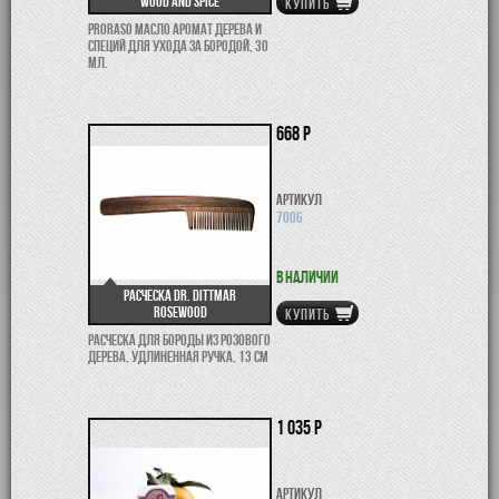
Wood and Spice
КУПИТЬ
Proraso масло аромат Дерева и
Специй для ухода за бородой, 30
мл.
668 р
Артикул
7006
В наличии
Расческа Dr. Dittmar
Rosewood
КУПИТЬ
Расческа для бороды из розового
дерева, удлиненная ручка, 13 см
1 035 р
Артикул