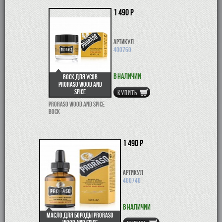
1 490 р
Артикул
400760
В наличии
Воск для усов
Proraso Wood and
Spice
КУПИТЬ
Proraso Wood and Spice
воск
1 490 р
Артикул
400740
В наличии
Масло для бороды Proraso