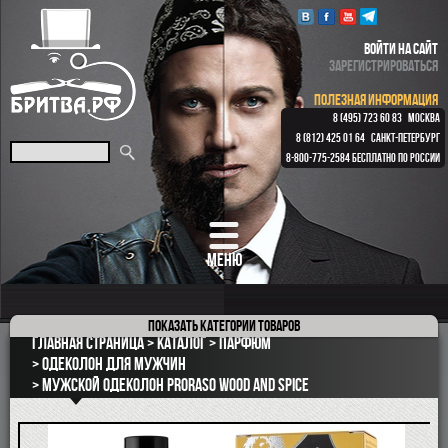
ВОЙТИ НА САЙТ
ЗАРЕГИСТРИРОВАТЬСЯ
ПОЛЕЗНАЯ ИНФОРМАЦИЯ
8 (495) 723 60 83
МОСКВА
8 (812) 425 01 64
САНКТ-ПЕТЕРБУРГ
8-800-775-2584
БЕСПЛАТНО ПО РОССИИ
МЕНЮ
Показать
категории товаров
ПОДАРОЧНЫЕ НАБОРЫ
Главная страница
Каталог
парфюм
ОПАСНЫЕ БРИТВЫ
Одеколон для мужчин
Мужской одеколон Proraso WOOD AND SPICE
РЕМНИ
КЛАССИЧЕСКИЕ СТАНКИ
БРИТВЕННЫЕ НАБОРЫ