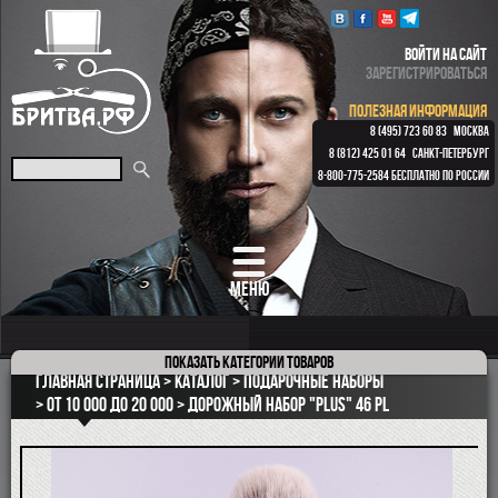
ВОЙТИ НА САЙТ
ЗАРЕГИСТРИРОВАТЬСЯ
ПОЛЕЗНАЯ ИНФОРМАЦИЯ
8 (495) 723 60 83
МОСКВА
8 (812) 425 01 64
САНКТ-ПЕТЕРБУРГ
8-800-775-2584
БЕСПЛАТНО ПО РОССИИ
МЕНЮ
Показать
категории товаров
ПОДАРОЧНЫЕ НАБОРЫ
Главная страница
Каталог
Подарочные наборы
ОПАСНЫЕ БРИТВЫ
От 10 000 до 20 000
Дорожный набор "Plus" 46 PL
РЕМНИ
КЛАССИЧЕСКИЕ СТАНКИ
БРИТВЕННЫЕ НАБОРЫ