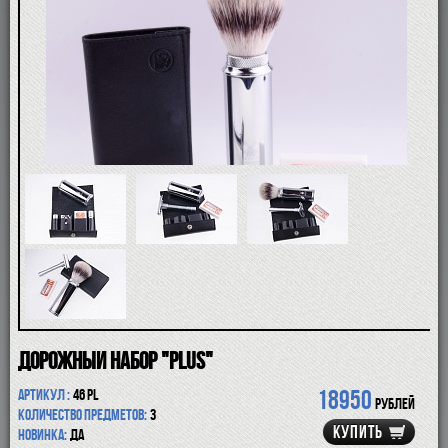
ПОМАЗКИ
СОВРЕМЕННЫЕ БРИТВЫ
ФУТЛЯРЫ
ДЛЯ БРИТЬЯ
ПОСЛЕ БРИТЬЯ
ДЛЯ БОРОДЫ И УСОВ
ДЛЯ ВОЛОС И ТЕЛА
ПАРФЮМ
ЧАШКИ
КОСМЕТИЧКИ
АКСЕССУАРЫ
МАНИКЮРНЫЕ ИНСТРУМЕНТЫ
СКИДКА
Дорожный набор "Plus"
18950
Артикул :
46 PL
рублей
Количество предметов:
3
КУПИТЬ
Новинка:
да