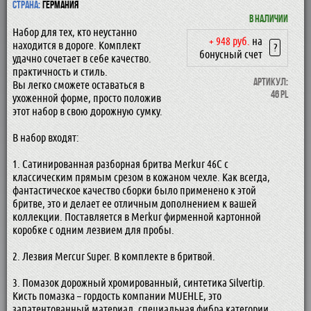
Страна:
Германия
В наличии
Набор для тех, кто неустанно
+ 948 руб.
на
находится в дороге. Комплект
?
бонусный счет
удачно сочетает в себе качество.
практичность и стиль.
Артикул:
Вы легко сможете оставаться в
46 PL
ухоженной форме, просто положив
этот набор в свою дорожную сумку.
В набор входят:
1. Сатинированная разборная бритва Merkur 46C с
классическим прямым срезом в кожаном чехле. Как всегда,
фантастическое качество сборки было применено к этой
бритве, это и делает ее отличным дополнением к вашей
коллекции. Поставляется в Merkur фирменной картонной
коробке с одним лезвием для пробы.
2. Лезвия Mercur Super. В комплекте в бритвой.
3. Помазок дорожный хромированный, синтетика Silvertip.
Кисть помазка – гордость компании MUEHLE, это
запатентованный материал, специальная фибра категории