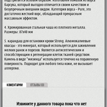
подстригается особым образом. Изготовлен помазок из ворса
барсука, который выгодно отличается своим качеством и
безупречным внешним видом. Категория ворса – Pure, это
достаточно жесткий ворс, обладающий прекрасным
массажным эффектом.
4. Хромированная стальная чаша из плотного металла.
Размеры: 87х40 мм
5. карандаш для остановки крови Strong. Алюмокалиевые
квасцы - это минерал, который используется для заживления
мелких ранок и порезов. Является антисептическим и
способствующим к регенерации клеток тканей средством.
Камень в виде "мизинца" используется точечно на пораженную
поверхность. Подходит для любого типа кожи, не вызывает
аллергию.
КОМЕНТАРИИ
ОТЗЫВЫ (0)
Извините у данного товара пока что нет