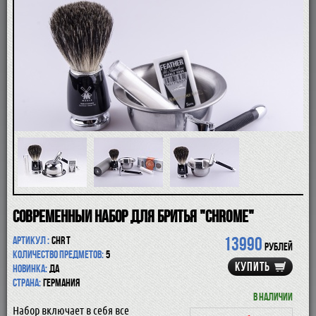
ПОМАЗКИ
СОВРЕМЕННЫЕ БРИТВЫ
ФУТЛЯРЫ
ДЛЯ БРИТЬЯ
ПОСЛЕ БРИТЬЯ
ДЛЯ БОРОДЫ И УСОВ
ДЛЯ ВОЛОС И ТЕЛА
ПАРФЮМ
ЧАШКИ
КОСМЕТИЧКИ
АКСЕССУАРЫ
МАНИКЮРНЫЕ ИНСТРУМЕНТЫ
СКИДКА
Современный набор для бритья "Сhrome"
13990
Артикул :
CHR T
рублей
Количество предметов:
5
КУПИТЬ
Новинка:
да
Страна:
Германия
В наличии
Набор включает в себя все