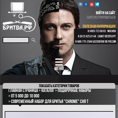
ВОЙТИ НА САЙТ
ЗАРЕГИСТРИРОВАТЬСЯ
ПОЛЕЗНАЯ ИНФОРМАЦИЯ
8 (495) 723 60 83
МОСКВА
8 (812) 425 01 64
САНКТ-ПЕТЕРБУРГ
8-800-775-2584
БЕСПЛАТНО ПО РОССИИ
МЕНЮ
Показать
категории товаров
ПОДАРОЧНЫЕ НАБОРЫ
Главная страница
Каталог
Подарочные наборы
ОПАСНЫЕ БРИТВЫ
От 5 000 до 10 000
Современный набор для бритья "Сhrome" CHR T
РЕМНИ
КЛАССИЧЕСКИЕ СТАНКИ
БРИТВЕННЫЕ НАБОРЫ