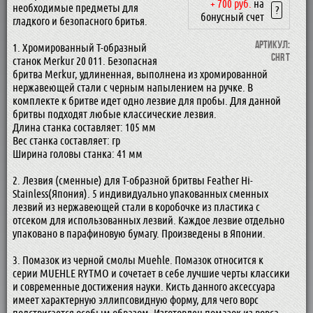
+ 700 руб.
на
необходимые предметы для
?
бонусный счет
гладкого и безопасного бритья.
Артикул:
1. Хромированный Т-образный
CHR T
станок Merkur 20 011. Безопасная
бритва Merkur, удлиненная, выполнена из хромированной
нержавеющей стали с черным напылением на ручке. В
комплекте к бритве идет одно лезвие для пробы. Для данной
бритвы подходят любые классические лезвия.
Длина станка составляет: 105 мм
Вес станка составляет: гр
Ширина головы станка: 41 мм
2. Лезвия (сменные) для Т-образной бритвы Feather Hi-
Stainless(Япония). 5 индивидуально упакованных сменных
лезвий из нержавеющей стали в коробочке из пластика с
отсеком для использованных лезвий. Каждое лезвие отдельно
упаковано в парафиновую бумагу. Произведены в Японии.
3. Помазок из черной смолы Muehle. Помазок относится к
серии MUEHLE RYTMO и сочетает в себе лучшие черты классики
и современные достижения науки. Кисть данного аксессуара
имеет характерную эллипсовидную форму, для чего ворс