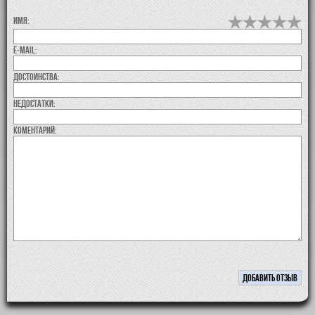
Имя:
E-MAIL:
Достоинства:
недостатки:
коментарий: