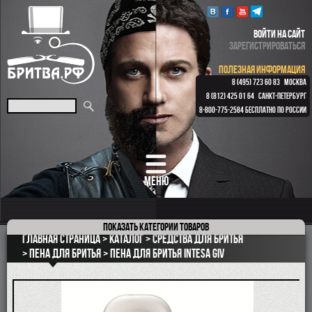
ВОЙТИ НА САЙТ
ЗАРЕГИСТРИРОВАТЬСЯ
ПОЛЕЗНАЯ ИНФОРМАЦИЯ
8 (495) 723 60 83
МОСКВА
8 (812) 425 01 64
САНКТ-ПЕТЕРБУРГ
8-800-775-2584
БЕСПЛАТНО ПО РОССИИ
МЕНЮ
Показать
категории товаров
ПОДАРОЧНЫЕ НАБОРЫ
Главная страница
Каталог
Средства для бритья
ОПАСНЫЕ БРИТВЫ
Пена для бритья
Пена для бритья Intesa GIV
РЕМНИ
КЛАССИЧЕСКИЕ СТАНКИ
БРИТВЕННЫЕ НАБОРЫ