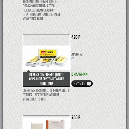
Лезвия (сменные) для Т-
образной бритвы Астра,
нержавеющая сталь с
платиновым напылением,
упаковка 5 шт.
420 р
Артикул
FP
В наличии
Лезвия (сменные) для Т-
образной бритвы Feather
(Япония)
КУПИТЬ
Сменные лезвия для Т-образного
станка - Feather Platinum,
упаковка 10 шт.
755 р