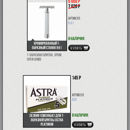
6 669 р
7 020 р
Артикул
R 41
В наличии
Хромированный Т-
образный станок R41
КУПИТЬ
Т-образная бритва, хром,
open comb
145 р
Артикул
ASP
В наличии
Лезвия (сменные) для Т-
образной бритвы Astra
Platinum
КУПИТЬ