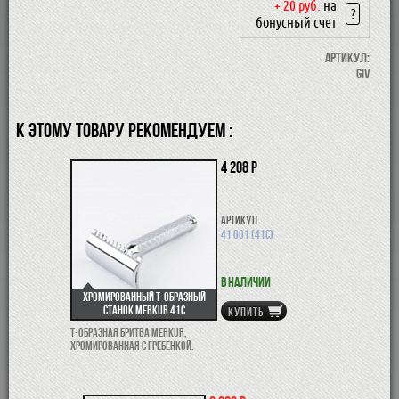
+ 20 руб.
на
?
бонусный счет
Артикул:
GIV
К ЭТОМУ ТОВАРУ РЕКОМЕНДУЕМ :
4 208 р
Артикул
41 001 (41С)
В наличии
Хромированный Т-образный
станок Merkur 41C
КУПИТЬ
Т-образная бритва Merkur,
хромированная с гребенкой.