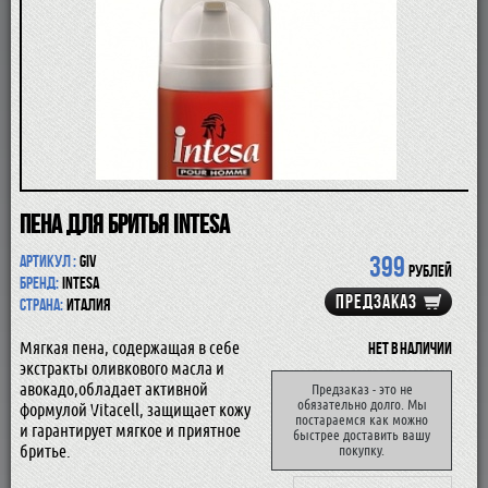
ПОМАЗКИ
СОВРЕМЕННЫЕ БРИТВЫ
ФУТЛЯРЫ
ДЛЯ БРИТЬЯ
ПОСЛЕ БРИТЬЯ
ДЛЯ БОРОДЫ И УСОВ
ДЛЯ ВОЛОС И ТЕЛА
ПАРФЮМ
ЧАШКИ
КОСМЕТИЧКИ
Пена для бритья Intesa
АКСЕССУАРЫ
399
Артикул :
GIV
МАНИКЮРНЫЕ ИНСТРУМЕНТЫ
рублей
Бренд:
Intesa
СКИДКА
ПРЕДЗАКАЗ
Страна:
Италия
Мягкая пена, содержащая в себе
Нет в наличии
экстракты оливкового масла и
авокадо,обладает активной
Предзаказ - это не
обязательно долго. Мы
формулой Vitacell, защищает кожу
постараемся как можно
и гарантирует мягкое и приятное
быстрее доставить вашу
бритье.
покупку.