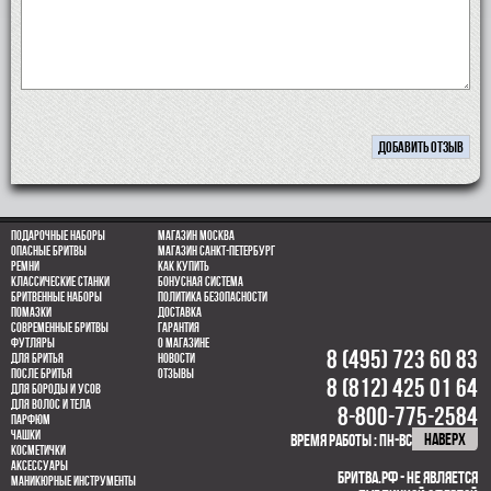
Подарочные наборы
Магазин Москва
Опасные бритвы
Магазин Санкт-Петербург
Ремни
Как купить
Классические станки
Бонусная система
Бритвенные наборы
Политика безопасности
Помазки
Доставка
Современные бритвы
Гарантия
Футляры
О магазине
8 (495) 723 60 83
Для бритья
Новости
После бритья
Отзывы
8 (812) 425 01 64
Для бороды и усов
для волос и тела
8-800-775-2584
парфюм
Чашки
НАВЕРХ
время работы : пн-вс 10.00-21.00
Косметички
Аксессуары
Бритва.РФ - не является
Маникюрные инструменты