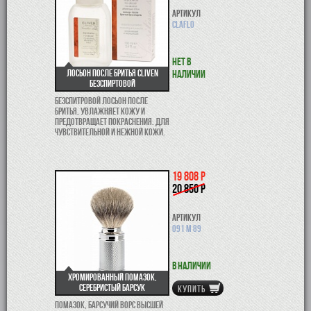
Артикул
claflo
Нет в
Лосьон после бритья Cliven
наличии
безспиртовой
Безспитровой лосьон после
бритья, увлажняет кожу и
предотвращает покраснения. Для
чувствительной и нежной кожи.
19 808 р
20 850 р
Артикул
091 M 89
В наличии
Хромированный помазок,
серебристый барсук
КУПИТЬ
Помазок, барсучий ворс высшей