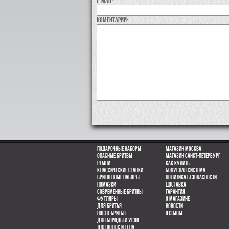
E-MAIL:
коментарий:
Подарочные наборы
Магазин Москва
Опасные бритвы
Магазин Санкт-Петербург
Ремни
Как купить
Классические станки
Бонусная система
Бритвенные наборы
Политика безопасности
Помазки
Доставка
Современные бритвы
Гарантия
Футляры
О магазине
Для бритья
Новости
После бритья
Отзывы
Для бороды и усов
для волос и тела