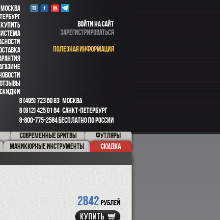
 МОСКВА
ТЕРБУРГ
ВОЙТИ НА САЙТ
 КУПИТЬ
ЗАРЕГИСТРИРОВАТЬСЯ
СИСТЕМА
АСНОСТИ
ПОЛЕЗНАЯ ИНФОРМАЦИЯ
ОСТАВКА
АРАНТИЯ
АГАЗИНЕ
НОВОСТИ
ОТЗЫВЫ
СКИДКИ
8 (495) 723 60 83
МОСКВА
8 (812) 425 01 64
САНКТ-ПЕТЕРБУРГ
8-800-775-2584
БЕСПЛАТНО ПО РОССИИ
СОВРЕМЕННЫЕ БРИТВЫ
ФУТЛЯРЫ
МАНИКЮРНЫЕ ИНСТРУМЕНТЫ
СКИДКА
2842
рублей
КУПИТЬ