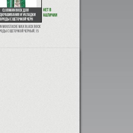
Нет в
Clubman Воск для
дкрашивания и укладки
наличии
бороды с щеточкой черн
n Moustache Wax Black Воск
роды с щеточкой ЧЕРНЫЙ,15