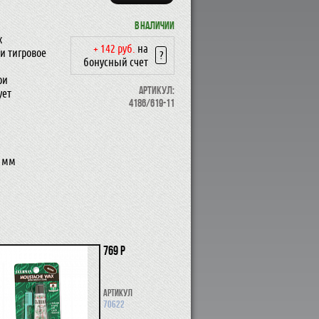
В наличии
х
+ 142 руб.
на
и тигровое
?
бонусный счет
ри
Артикул:
ует
4186/619-11
5 мм
769 р
Артикул
70622