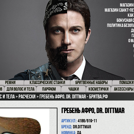
МАГАЗИН
МАГАЗИН САНКТ-ПЕ
КАК
БОНУСНАЯ 
ПОЛИТИКА БЕЗОП
Д
Г
О М
РЕМНИ
КЛАССИЧЕСКИЕ СТАНКИ
БРИТВЕННЫЕ НАБОРЫ
ПОМАЗКИ
ОВ
ДЛЯ ВОЛОС И ТЕЛА
ПАРФЮМ
ЧАШКИ
КОСМЕТИЧКИ
АКСЕССУАРЫ
с и тела
Расчески
Гребень Афро, Dr. Dittmar - Бритва.рф
Гребень Афро, Dr. Dittmar
Артикул :
4186/619-11
Бренд:
Dr.Dittmar
Новинка:
да