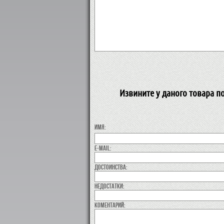
Извините у даного товара п
Имя:
E-MAIL:
Достоинства:
недостатки:
коментарий: