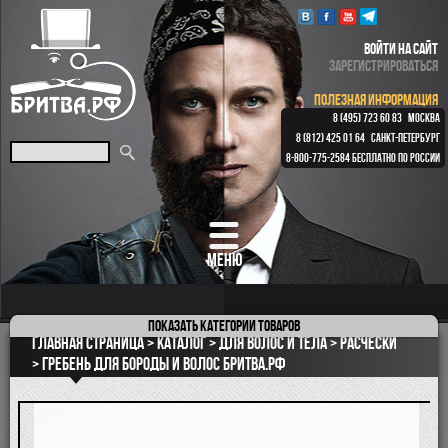
ВОЙТИ НА САЙТ
ЗАРЕГИСТРИРОВАТЬСЯ
ПОЛЕЗНАЯ ИНФОРМАЦИЯ
8 (495) 723 60 83
МОСКВА
8 (812) 425 01 64
САНКТ-ПЕТЕРБУРГ
8-800-775-2584
БЕСПЛАТНО ПО РОССИИ
МЕНЮ
Показать
категории товаров
ПОДАРОЧНЫЕ НАБОРЫ
Главная страница
Каталог
для волос и тела
Расчески
ОПАСНЫЕ БРИТВЫ
Гребень для бороды и волос Бритва.рф
РЕМНИ
КЛАССИЧЕСКИЕ СТАНКИ
БРИТВЕННЫЕ НАБОРЫ