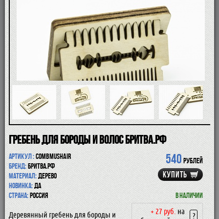
ПОМАЗКИ
СОВРЕМЕННЫЕ БРИТВЫ
ФУТЛЯРЫ
ДЛЯ БРИТЬЯ
ПОСЛЕ БРИТЬЯ
ДЛЯ БОРОДЫ И УСОВ
ДЛЯ ВОЛОС И ТЕЛА
ПАРФЮМ
ЧАШКИ
КОСМЕТИЧКИ
АКСЕССУАРЫ
МАНИКЮРНЫЕ ИНСТРУМЕНТЫ
СКИДКА
Гребень для бороды и волос Бритва.рф
540
Артикул :
CombMusHair
рублей
Бренд:
Бритва.рф
КУПИТЬ
Материал:
дерево
Новинка:
да
Страна:
Россия
В наличии
+ 27 руб.
на
Деревянный гребень для бороды и
?