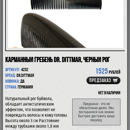
ПОМАЗКИ
СОВРЕМЕННЫЕ БРИТВЫ
ФУТЛЯРЫ
ДЛЯ БРИТЬЯ
ПОСЛЕ БРИТЬЯ
ДЛЯ БОРОДЫ И УСОВ
ДЛЯ ВОЛОС И ТЕЛА
ПАРФЮМ
ЧАШКИ
КОСМЕТИЧКИ
Карманный гребень Dr. Dittmar, черный рог
АКСЕССУАРЫ
1525
Артикул :
4232
МАНИКЮРНЫЕ ИНСТРУМЕНТЫ
рублей
Бренд:
Dr.Dittmar
СКИДКА
ПРЕДЗАКАЗ
Новинка:
да
Страна:
Германия
Нет в наличии
Натуральный рог буйвола,
обладает антистатическим
Предзаказ - это не
обязательно долго. Мы
эффектом, что позволяет не
постараемся как можно
повреждать волосы и кожу головы.
быстрее доставить вашу
Высота около 3 см Расстояние
покупку.
между трубками около 1,8 мм