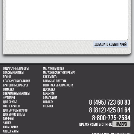
Подарочные наборы
Магазин Москва
Опасные бритвы
Магазин Санкт-Петербург
Ремни
Как купить
Классические станки
Бонусная система
Бритвенные наборы
Политика безопасности
Помазки
Доставка
Современные бритвы
Гарантия
Футляры
О магазине
8 (495) 723 60 83
Для бритья
Новости
После бритья
Отзывы
8 (812) 425 01 64
Для бороды и усов
для волос и тела
8-800-775-2584
парфюм
Чашки
НАВЕРХ
время работы : пн-вс 10.00-21.00
Косметички
Аксессуары