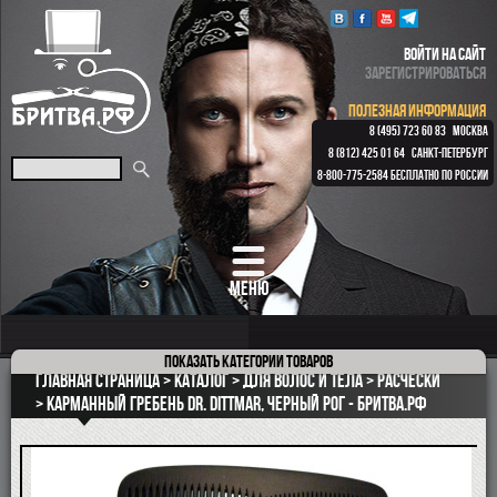
ВОЙТИ НА САЙТ
ЗАРЕГИСТРИРОВАТЬСЯ
ПОЛЕЗНАЯ ИНФОРМАЦИЯ
8 (495) 723 60 83
МОСКВА
8 (812) 425 01 64
САНКТ-ПЕТЕРБУРГ
8-800-775-2584
БЕСПЛАТНО ПО РОССИИ
МЕНЮ
Показать
категории товаров
ПОДАРОЧНЫЕ НАБОРЫ
Главная страница
Каталог
для волос и тела
Расчески
ОПАСНЫЕ БРИТВЫ
Карманный гребень Dr. Dittmar, черный рог - Бритва.рф
РЕМНИ
КЛАССИЧЕСКИЕ СТАНКИ
БРИТВЕННЫЕ НАБОРЫ