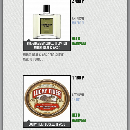
2 480 р
Артикул
MR PRE CL
Нет в
Pre-shave масло для бритья
наличии
Musgo Real Classic
Musgo Real Classic Pre-Shave
масло 100мл.
1 180 р
Артикул
16161
Нет в
наличии
Lucky Tiger Воск для усов