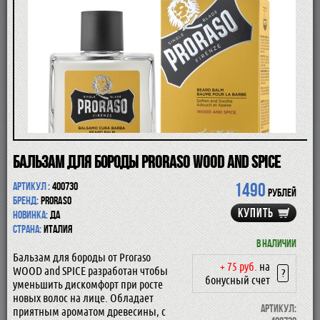
ПОМАЗКИ
СОВРЕМЕННЫЕ БРИТВЫ
ФУТЛЯРЫ
ДЛЯ БРИТЬЯ
ПОСЛЕ БРИТЬЯ
ДЛЯ БОРОДЫ И УСОВ
ДЛЯ ВОЛОС И ТЕЛА
ПАРФЮМ
ЧАШКИ
КОСМЕТИЧКИ
Бальзам для бороды Proraso Wood and Spice
АКСЕССУАРЫ
МАНИКЮРНЫЕ ИНСТРУМЕНТЫ
1490
Артикул :
400730
СКИДКА
рублей
Бренд:
Proraso
КУПИТЬ
Новинка:
да
Страна:
Италия
В наличии
Бальзам для бороды от Proraso
+ 75 руб.
на
WOOD and SPICE разработан чтобы
?
бонусный счет
уменьшить дискомфорт при росте
новых волос на лице. Обладает
Артикул:
приятным ароматом древесины, с