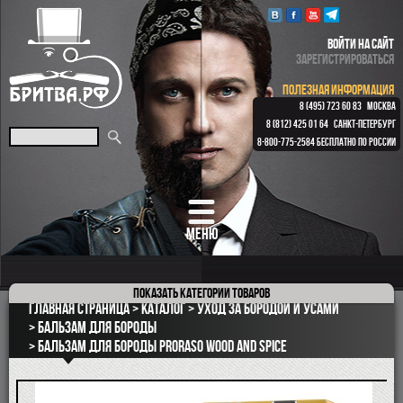
ВОЙТИ НА САЙТ
ЗАРЕГИСТРИРОВАТЬСЯ
ПОЛЕЗНАЯ ИНФОРМАЦИЯ
8 (495) 723 60 83
МОСКВА
8 (812) 425 01 64
САНКТ-ПЕТЕРБУРГ
8-800-775-2584
БЕСПЛАТНО ПО РОССИИ
МЕНЮ
Показать
категории товаров
ПОДАРОЧНЫЕ НАБОРЫ
Главная страница
Каталог
Уход за бородой и усами
ОПАСНЫЕ БРИТВЫ
Бальзам для бороды
Бальзам для бороды Proraso Wood and Spice
РЕМНИ
КЛАССИЧЕСКИЕ СТАНКИ
БРИТВЕННЫЕ НАБОРЫ