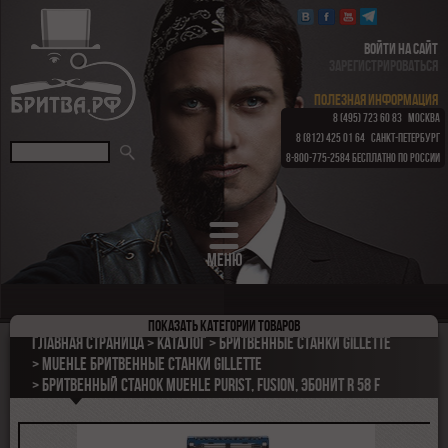
ВОЙТИ НА САЙТ
ЗАРЕГИСТРИРОВАТЬСЯ
ПОЛЕЗНАЯ ИНФОРМАЦИЯ
8 (495) 723 60 83
МОСКВА
8 (812) 425 01 64
САНКТ-ПЕТЕРБУРГ
8-800-775-2584
БЕСПЛАТНО ПО РОССИИ
МЕНЮ
Показать
категории товаров
ПОДАРОЧНЫЕ НАБОРЫ
Главная страница
Каталог
Бритвенные станки Gillette
ОПАСНЫЕ БРИТВЫ
Muehle Бритвенные станки Gillette
Бритвенный станок MUEHLE PURIST, Fusion, эбонит R 58 F
РЕМНИ
КЛАССИЧЕСКИЕ СТАНКИ
БРИТВЕННЫЕ НАБОРЫ