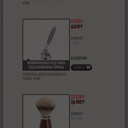
хром
4 570 р
4 810 р
Артикул
S 7981
В наличии
Хромированная подставка
под современные бритвы
КУПИТЬ
Подставка для станка Mach3 и
Fusion, хром
23 228 р
24 450 р
Артикул
091 E 58