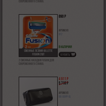
современного станка.
890 р
Артикул
GF2
В наличии
Сменные лезвия Gillette
Fusion 2шт
КУПИТЬ
2 сменные насадки Fusion для
современного станка.
4 911 р
5 710 р
Артикул
RR-DOPP-GL