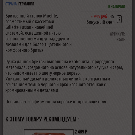
Страна:
Германия
В наличии
Бритвенный станок Muehle,
+ 945 руб.
на
?
совместимый с кассетами
бонусный счет
Gillette Fusion - новейшей
системой, оснащенной пятью
Артикул:
расположенными друг над другом
R 58 F
лезвиями для более тщательного и
комфортного бритья.
Ручка данной бритвы выполнена из эбонита - природного
материала, созданного на основе натурального каучука и серы,
что напоминает по цвету черное дерево.
Уникальный дизайн деликатных линий с контрастным
сочетанием темно-черного и ярко-красного оттенков с
хромированными деталями.
Поставляется в фирменной коробке от производителя.
К ЭТОМУ ТОВАРУ РЕКОМЕНДУЕМ :
2 489 р