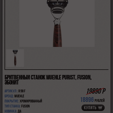
ПОМАЗКИ
СОВРЕМЕННЫЕ БРИТВЫ
ФУТЛЯРЫ
ДЛЯ БРИТЬЯ
ПОСЛЕ БРИТЬЯ
ДЛЯ БОРОДЫ И УСОВ
ДЛЯ ВОЛОС И ТЕЛА
ПАРФЮМ
ЧАШКИ
КОСМЕТИЧКИ
АКСЕССУАРЫ
МАНИКЮРНЫЕ ИНСТРУМЕНТЫ
СКИДКА
Бритвенный станок MUEHLE PURIST, Fusion,
эбонит
19890 Р
Артикул :
R 58 F
Бренд:
Muehle
18896
рублей
Покрытие:
хромированный
Тип станка:
Fusion
КУПИТЬ
Новинка:
да