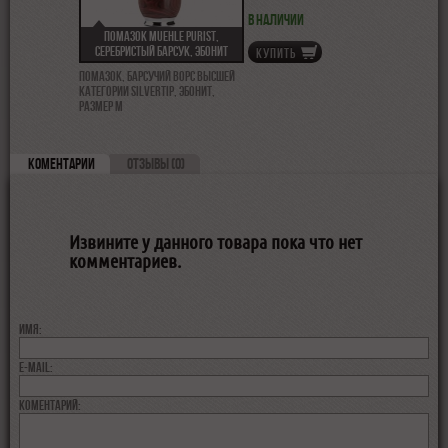
В наличии
Помазок MUEHLE PURIST,
серебристый барсук, эбонит
КУПИТЬ
Помазок, барсучий ворс высшей
категории Silvertip, эбонит,
размер M
КОМЕНТАРИИ
ОТЗЫВЫ (0)
Извините у данного товара пока что нет
комментариев.
Имя:
E-MAIL:
коментарий: