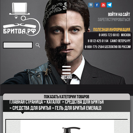
ВОЙТИ НА САЙТ
ЗАРЕГИСТРИРОВАТЬСЯ
ПОЛЕЗНАЯ ИНФОРМАЦИЯ
8 (495) 723 60 83
МОСКВА
8 (812) 425 01 64
САНКТ-ПЕТЕРБУРГ
8-800-775-2584
БЕСПЛАТНО ПО РОССИИ
МЕНЮ
Показать
категории товаров
ПОДАРОЧНЫЕ НАБОРЫ
Главная страница
Каталог
Средства для бритья
ОПАСНЫЕ БРИТВЫ
Средства для бритья
Гель для бритья Emerald
РЕМНИ
КЛАССИЧЕСКИЕ СТАНКИ
БРИТВЕННЫЕ НАБОРЫ