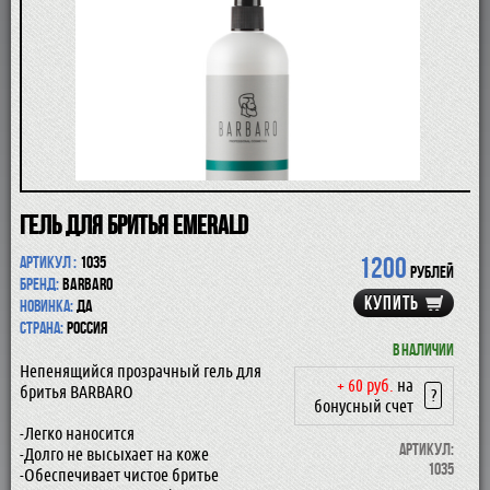
ПОМАЗКИ
СОВРЕМЕННЫЕ БРИТВЫ
ФУТЛЯРЫ
ДЛЯ БРИТЬЯ
ПОСЛЕ БРИТЬЯ
ДЛЯ БОРОДЫ И УСОВ
ДЛЯ ВОЛОС И ТЕЛА
ПАРФЮМ
ЧАШКИ
КОСМЕТИЧКИ
Гель для бритья Emerald
АКСЕССУАРЫ
1200
Артикул :
1035
МАНИКЮРНЫЕ ИНСТРУМЕНТЫ
рублей
Бренд:
Barbaro
СКИДКА
КУПИТЬ
Новинка:
да
Страна:
Россия
В наличии
Непенящийся прозрачный гель для
+ 60 руб.
на
бритья BARBARO
?
бонусный счет
-Легко наносится
Артикул:
-Долго не высыхает на коже
1035
-Обеспечивает чистое бритье