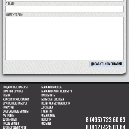
E-MAIL:
коментарий:
Подарочные наборы
Магазин Москва
Опасные бритвы
Магазин Санкт-Петербург
Ремни
Как купить
Классические станки
Бонусная система
Бритвенные наборы
Политика безопасности
Помазки
Доставка
Современные бритвы
Гарантия
Футляры
О магазине
8 (495) 723 60 83
Для бритья
Новости
После бритья
Отзывы
8 (812) 425 01 64
Для бороды и усов