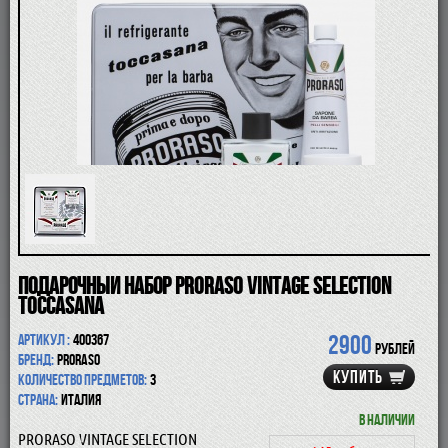
ПОМАЗКИ
СОВРЕМЕННЫЕ БРИТВЫ
ФУТЛЯРЫ
ДЛЯ БРИТЬЯ
ПОСЛЕ БРИТЬЯ
ДЛЯ БОРОДЫ И УСОВ
ДЛЯ ВОЛОС И ТЕЛА
ПАРФЮМ
ЧАШКИ
КОСМЕТИЧКИ
АКСЕССУАРЫ
МАНИКЮРНЫЕ ИНСТРУМЕНТЫ
СКИДКА
Подарочный набор PRORASO VINTAGE SELECTION
TOCCASANA
2900
Артикул :
400367
рублей
Бренд:
Proraso
КУПИТЬ
Количество предметов:
3
Страна:
Италия
В наличии
PRORASO VINTAGE SELECTION