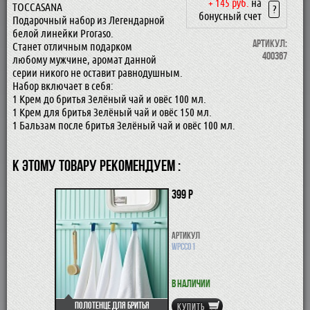
+ 145 руб.
на
TOCCASANA
?
бонусный счет
Подарочный набор из Легендарной
белой линейки Proraso.
Артикул:
Станет отличным подарком
400367
любому мужчине, аромат данной
серии никого не оставит равнодушным.
Набор включает в себя:
1 Крем до бритья Зелёный чай и овёс 100 мл.
1 Крем для бритья Зелёный чай и овёс 150 мл.
1 Бальзам после бритья Зелёный чай и овёс 100 мл.
К ЭТОМУ ТОВАРУ РЕКОМЕНДУЕМ :
399 р
Артикул
WPCC01
В наличии
Полотенце для бритья
КУПИТЬ