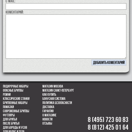
E-MAIL:
коментарий:
Подарочные наборы
Магазин Москва
Опасные бритвы
Магазин Санкт-Петербург
Ремни
Как купить
Классические станки
Бонусная система
Бритвенные наборы
Политика безопасности
Помазки
Доставка
Современные бритвы
Гарантия
Футляры
О магазине
8 (495) 723 60 83
Для бритья
Новости
После бритья
Отзывы
8 (812) 425 01 64
Для бороды и усов
для волос и тела