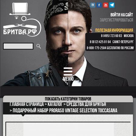
ВОЙТИ НА САЙТ
ЗАРЕГИСТРИРОВАТЬСЯ
ПОЛЕЗНАЯ ИНФОРМАЦИЯ
8 (495) 723 60 83
МОСКВА
8 (812) 425 01 64
САНКТ-ПЕТЕРБУРГ
8-800-775-2584
БЕСПЛАТНО ПО РОССИИ
МЕНЮ
Показать
категории товаров
ПОДАРОЧНЫЕ НАБОРЫ
Главная страница
Каталог
Средства для бритья
ОПАСНЫЕ БРИТВЫ
Подарочный набор PRORASO VINTAGE SELECTION TOCCASANA
РЕМНИ
КЛАССИЧЕСКИЕ СТАНКИ
БРИТВЕННЫЕ НАБОРЫ