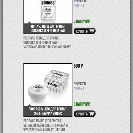
Артикул
400191
В наличии
Proraso пена для бритья,
овсянка и зеленый чай
КУПИТЬ
Proraso пена для бритья,
овсянка и зеленый чай -
успокаивающая и нежная. 50мл
590 р
Артикул
400621
В наличии
Proraso мыло для бритья,
Зеленый чай и овес
КУПИТЬ
Proraso мыло для бритья,
зеленый чай и овес - нежный и
чувственный аромат. 150мл