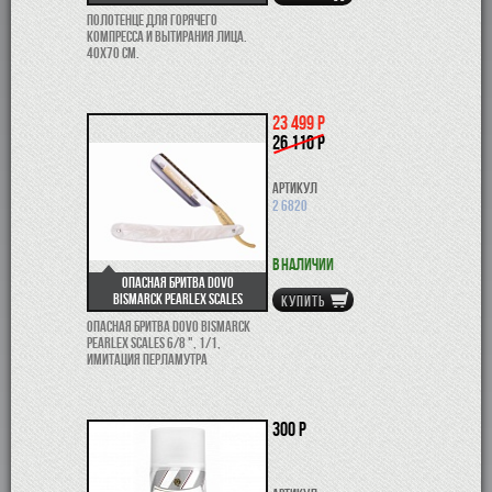
Полотенце для горячего
компресса и вытирания лица.
40х70 см.
23 499 р
26 110 р
Артикул
2 6820
В наличии
Опасная бритва Dovo
Bismarck Pearlex Scales
КУПИТЬ
Опасная бритва Dovo Bismarck
Pearlex Scales 6/8 ", 1/1,
имитация перламутра
300 р