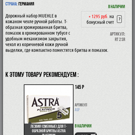
Страна:
Германия
В наличии
Дорожный набор MUEHLE в
+ 1295 руб.
на
?
кожаном чехле ручной работы. Т-
бонусный счет
образная хромированная бритва,
помазок в хромированном тубусе с
Артикул:
удобным механизмом закрытия,
RT 2 SR
чехол из коричневой кожи ручной
выделки, где компактно поместятся бритва и помазок.
К ЭТОМУ ТОВАРУ РЕКОМЕНДУЕМ :
145 р
Артикул
ASP
В наличии
Лезвия (сменные) для Т-
образной бритвы Astra