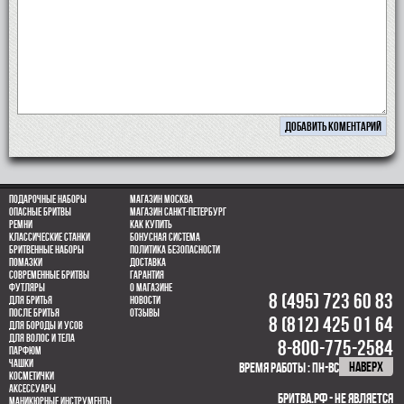
Подарочные наборы
Магазин Москва
Опасные бритвы
Магазин Санкт-Петербург
Ремни
Как купить
Классические станки
Бонусная система
Бритвенные наборы
Политика безопасности
Помазки
Доставка
Современные бритвы
Гарантия
Футляры
О магазине
8 (495) 723 60 83
Для бритья
Новости
После бритья
Отзывы
8 (812) 425 01 64
Для бороды и усов
для волос и тела
8-800-775-2584
парфюм
Чашки
НАВЕРХ
время работы : пн-вс 10.00-21.00
Косметички
Аксессуары
Бритва.РФ - не является
Маникюрные инструменты