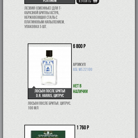
Platinum
КУПИТЬ
Лезвия (сменные) для Т-
образной бритвы Астра,
нержавеющая сталь с
платиновым напылением,
упаковка 5 шт.
6 800 р
Артикул
ASL WS 22100
Нет в
Лосьон после бритья
наличии
D.R. Harris, цитрус
Лосьон после бритья, цитрус.
100 мл
1 760 р