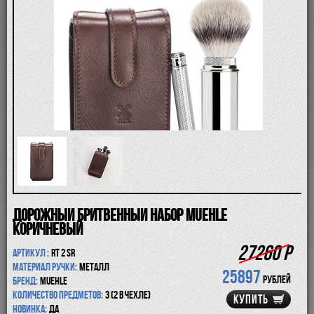
ПОМАЗКИ
СОВРЕМЕННЫЕ БРИТВЫ
ФУТЛЯРЫ
ДЛЯ БРИТЬЯ
ПОСЛЕ БРИТЬЯ
ДЛЯ БОРОДЫ И УСОВ
ДЛЯ ВОЛОС И ТЕЛА
ПАРФЮМ
ЧАШКИ
КОСМЕТИЧКИ
АКСЕССУАРЫ
МАНИКЮРНЫЕ ИНСТРУМЕНТЫ
СКИДКА
Дорожный бритвенный набор MUEHLE
коричневый
27260 Р
Артикул :
RT 2 SR
Материал ручки:
металл
25897
рублей
Бренд:
Muehle
Количество предметов:
3 (2 в чехле)
КУПИТЬ
Новинка:
да