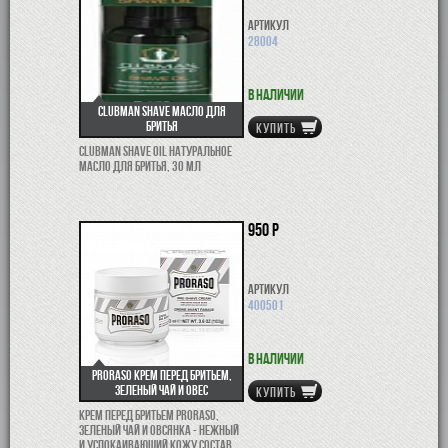
Артикул
28004
В наличии
Clubman Shave масло для
бритья
КУПИТЬ
Clubman Shave Oil Натуральное
масло для бритья, 30 мл
950 р
Артикул
400501
В наличии
Proraso крем перед бритьем,
зеленый чай и овес
КУПИТЬ
Крем перед бритьем Proraso,
зеленый чай и овсянка - нежный
и успокаивающий кожу состав.