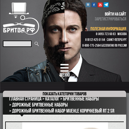
ВОЙТИ НА САЙТ
ЗАРЕГИСТРИРОВАТЬСЯ
ПОЛЕЗНАЯ ИНФОРМАЦИЯ
8 (495) 723 60 83
МОСКВА
8 (812) 425 01 64
САНКТ-ПЕТЕРБУРГ
8-800-775-2584
БЕСПЛАТНО ПО РОССИИ
МЕНЮ
Показать
категории товаров
ПОДАРОЧНЫЕ НАБОРЫ
Главная страница
Каталог
Бритвенные наборы
ОПАСНЫЕ БРИТВЫ
Дорожные бритвенные наборы
Дорожный бритвенный набор MUEHLE коричневый RT 2 SR
РЕМНИ
КЛАССИЧЕСКИЕ СТАНКИ
БРИТВЕННЫЕ НАБОРЫ