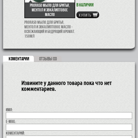
В наличии
Proraso мыло для бритья,
ментол и эвкалиптовое
масло
КУПИТЬ
Proraso мыло для бритья,
ментол и эвкалиптовое масло -
освежающий и бодрящий аромат.
150мл
КОМЕНТАРИИ
ОТЗЫВЫ (0)
Извините у данного товара пока что нет
комментариев.
Имя:
E-MAIL:
коментарий: