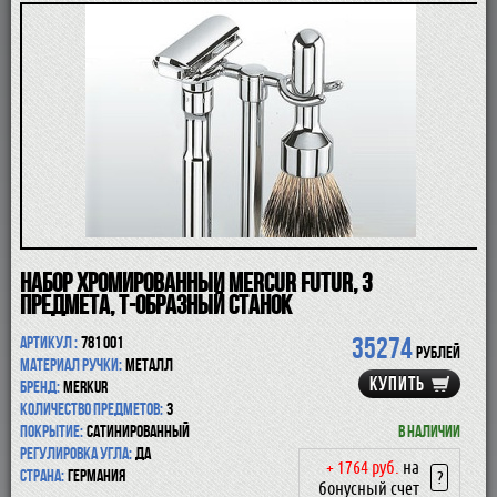
ПОМАЗКИ
СОВРЕМЕННЫЕ БРИТВЫ
ФУТЛЯРЫ
ДЛЯ БРИТЬЯ
ПОСЛЕ БРИТЬЯ
ДЛЯ БОРОДЫ И УСОВ
ДЛЯ ВОЛОС И ТЕЛА
ПАРФЮМ
ЧАШКИ
КОСМЕТИЧКИ
АКСЕССУАРЫ
Набор хромированный Mercur Futur, 3
МАНИКЮРНЫЕ ИНСТРУМЕНТЫ
предмета, Т-образный станок
СКИДКА
35274
Артикул :
781 001
рублей
Материал ручки:
металл
КУПИТЬ
Бренд:
Merkur
Количество предметов:
3
Покрытие:
сатинированный
В наличии
Регулировка угла:
да
+ 1764 руб.
на
Страна:
Германия
?
бонусный счет