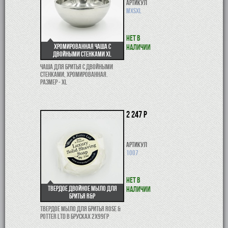
Артикул
MXSXL
Нет в
Хромированная чаша с
наличии
двойными стенками XL
Чаша для бритья с двойными
стенками, хромированная.
Размер - XL
2 247 р
Артикул
1007
Нет в
Твердое двойное мыло для
наличии
бритья R&P
Твердое мыло для бритья Rose &
Potter Ltd в брусках 2x99гр