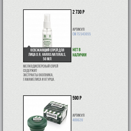
2 730 р
Артикул
CM TS 543055
Нет в
Освежающий спрей для
лица D.R. Harris Naturals,
наличии
50 мл
Мелкодисперсный спрей
содержит
экстракты окопника,
гамамелиса и огурца.
590 р
Артикул
400620