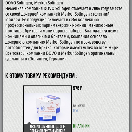
DOVO Solingen, Merkur Solingen
Немецкая компания DOVO Solingen отмечает в 2006 году вместе
со своей дочерней компанией Merkur Solingen столетний
юбилей. Ее продукция включает в себя коллекцию
профессиональных парикмахерских ножниц, маникюрные
ножницы, бритвы и маникюрные наборы. Благодаря успеху с
ножницами и опасными бритвами, компания основала
дочернюю компанию Merkur Solingen по производству
потребностей для бритья, которые имеют успех во всем мире.
Все товары компании DOVO и Merkur Solingen оригинальны,
сделанны в г.Золинген, Германия.
К ЭТОМУ ТОВАРУ РЕКОМЕНДУЕМ :
976 р
Артикул
MSP
В наличии
Лезвия (сменные) для Т-
образной бритвы Merkur