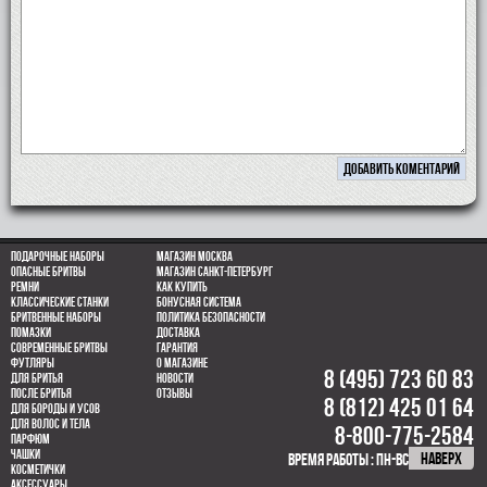
Подарочные наборы
Магазин Москва
Опасные бритвы
Магазин Санкт-Петербург
Ремни
Как купить
Классические станки
Бонусная система
Бритвенные наборы
Политика безопасности
Помазки
Доставка
Современные бритвы
Гарантия
Футляры
О магазине
8 (495) 723 60 83
Для бритья
Новости
После бритья
Отзывы
8 (812) 425 01 64
Для бороды и усов
для волос и тела
8-800-775-2584
парфюм
Чашки
НАВЕРХ
время работы : пн-вс 10.00-21.00
Косметички
Аксессуары