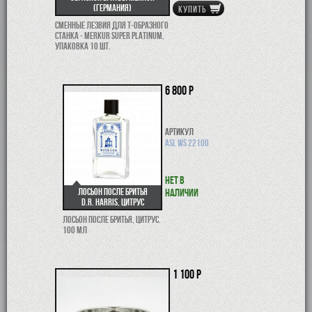
(Германия)
КУПИТЬ
Сменные лезвия для Т-образного
станка - Merkur Super Platinum,
упаковка 10 шт.
6 800 р
Артикул
ASL WS 22100
Нет в
Лосьон после бритья
наличии
D.R. Harris, цитрус
Лосьон после бритья, цитрус.
100 мл
1 100 р