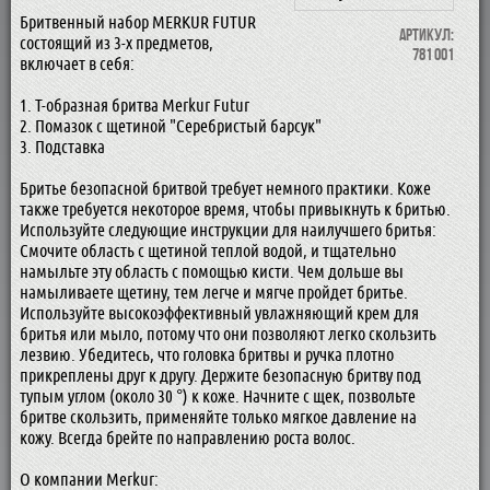
Бритвенный набор MERKUR FUTUR
Артикул:
состоящий из 3-х предметов,
781 001
включает в себя:
1. Т-образная бритва Merkur Futur
2. Помазок с щетиной "Серебристый барсук"
3. Подставка
Бритье безопасной бритвой требует немного практики. Коже
также требуется некоторое время, чтобы привыкнуть к бритью.
Используйте следующие инструкции для наилучшего бритья:
Смочите область с щетиной теплой водой, и тщательно
намыльте эту область с помощью кисти. Чем дольше вы
намыливаете щетину, тем легче и мягче пройдет бритье.
Используйте высокоэффективный увлажняющий крем для
бритья или мыло, потому что они позволяют легко скользить
лезвию. Убедитесь, что головка бритвы и ручка плотно
прикреплены друг к другу. Держите безопасную бритву под
тупым углом (около 30 °) к коже. Начните с щек, позвольте
бритве скользить, применяйте только мягкое давление на
кожу. Всегда брейте по направлению роста волос.
О компании Merkur: