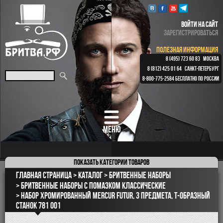
ВОЙТИ НА САЙТ
ЗАРЕГИСТРИРОВАТЬСЯ
ПОЛЕЗНАЯ ИНФОРМАЦИЯ
8 (495) 723 60 83
МОСКВА
8 (812) 425 01 64
САНКТ-ПЕТЕРБУРГ
8-800-775-2584
БЕСПЛАТНО ПО РОССИИ
МЕНЮ
Показать
категории товаров
ПОДАРОЧНЫЕ НАБОРЫ
Главная страница
Каталог
Бритвенные наборы
ОПАСНЫЕ БРИТВЫ
Бритвенные наборы с помазком классические
Набор хромированный Mercur Futur, 3 предмета, Т-образный
РЕМНИ
станок 781 001
КЛАССИЧЕСКИЕ СТАНКИ
БРИТВЕННЫЕ НАБОРЫ