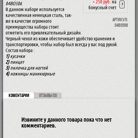
+ 250 руб.
на
04BO506
?
бонусный счет
В данном наборе используется
качественная немецкая сталь, так-
Артикул:
же в качестве огромного
04BO506
преимущества набора стоит
отметить его привлекательный дизайн.
Черный чехол из кожи обеспечивает удобство хранения и
транспортировки, чтобы набор был всегда у вас под рукой.
Состав набора :
1
)
кусачки
2)
пинцет
3)
пилочка для ногтей
4)
ножницы маникюрные
КОМЕНТАРИИ
ОТЗЫВЫ (0)
Извините у данного товара пока что нет
комментариев.