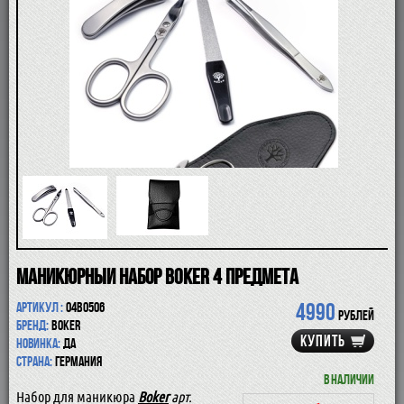
ПОМАЗКИ
СОВРЕМЕННЫЕ БРИТВЫ
ФУТЛЯРЫ
ДЛЯ БРИТЬЯ
ПОСЛЕ БРИТЬЯ
ДЛЯ БОРОДЫ И УСОВ
ДЛЯ ВОЛОС И ТЕЛА
ПАРФЮМ
ЧАШКИ
КОСМЕТИЧКИ
АКСЕССУАРЫ
МАНИКЮРНЫЕ ИНСТРУМЕНТЫ
СКИДКА
Маникюрный набор Boker 4 предмета
4990
Артикул :
04BO506
рублей
Бренд:
Boker
КУПИТЬ
Новинка:
да
Страна:
Германия
В наличии
Набор для маникюра
Boker
арт.