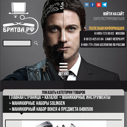
ВОЙТИ НА САЙТ
ЗАРЕГИСТРИРОВАТЬСЯ
ПОЛЕЗНАЯ ИНФОРМАЦИЯ
8 (495) 723 60 83
МОСКВА
8 (812) 425 01 64
САНКТ-ПЕТЕРБУРГ
8-800-775-2584
БЕСПЛАТНО ПО РОССИИ
МЕНЮ
Показать
категории товаров
ПОДАРОЧНЫЕ НАБОРЫ
Главная страница
Каталог
Маникюрные инструменты
ОПАСНЫЕ БРИТВЫ
Маникюрные наборы Solingen
Маникюрный набор Boker 4 предмета 04BO506
РЕМНИ
КЛАССИЧЕСКИЕ СТАНКИ
БРИТВЕННЫЕ НАБОРЫ