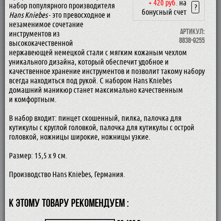
+ 420 руб.
на
набор популярного производителя
?
бонусный счет
Hans Kniebes
- это превосходное и
незаменимое сочетание
Артикул:
инструментов из
8838-9255
высококачественной
нержавеющей немецкой стали с мягким кожаным чехлом
уникального дизайна, который обеспечит удобное и
качественное хранение инструментов и позволит такому набору
всегда находиться под рукой. С набором Hans Kniebes
домашний маникюр станет максимально качественным
и комфортным.
В набор входит: пинцет скошенный, пилка, палочка для
кутикулы с круглой головкой, палочка для кутикулы с острой
головкой, ножницы широкие, ножницы узкие.
Размер: 15,5 х 9 см.
Производство Hans Kniebes, Германия.
К ЭТОМУ ТОВАРУ РЕКОМЕНДУЕМ :