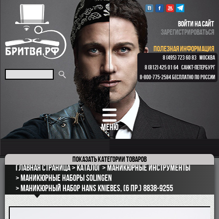
ВОЙТИ НА САЙТ
ЗАРЕГИСТРИРОВАТЬСЯ
ПОЛЕЗНАЯ ИНФОРМАЦИЯ
8 (495) 723 60 83
МОСКВА
8 (812) 425 01 64
САНКТ-ПЕТЕРБУРГ
8-800-775-2584
БЕСПЛАТНО ПО РОССИИ
МЕНЮ
Показать
категории товаров
ПОДАРОЧНЫЕ НАБОРЫ
Главная страница
Каталог
Маникюрные инструменты
ОПАСНЫЕ БРИТВЫ
Маникюрные наборы Solingen
Маникюрный набор Hans Kniebes, (6 пр.) 8838-9255
РЕМНИ
КЛАССИЧЕСКИЕ СТАНКИ
БРИТВЕННЫЕ НАБОРЫ