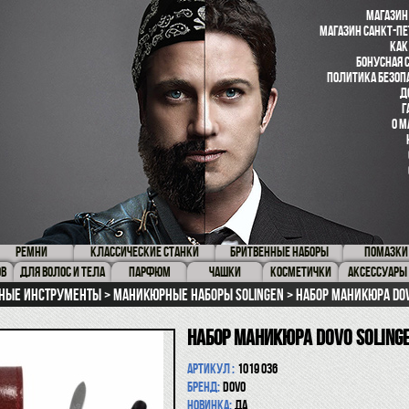
МАГАЗИН
МАГАЗИН САНКТ-ПЕ
КАК
БОНУСНАЯ 
ПОЛИТИКА БЕЗОП
Д
Г
О М
РЕМНИ
КЛАССИЧЕСКИЕ СТАНКИ
БРИТВЕННЫЕ НАБОРЫ
ПОМАЗКИ
ОВ
ДЛЯ ВОЛОС И ТЕЛА
ПАРФЮМ
ЧАШКИ
КОСМЕТИЧКИ
АКСЕССУАРЫ
ные инструменты
Маникюрные наборы Solingen
Набор маникюра DOVO
Набор маникюра DOVO Solingen
Артикул :
1019 036
Бренд:
Dovo
Новинка:
да