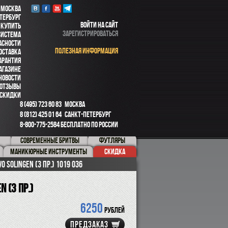
 МОСКВА
ТЕРБУРГ
ВОЙТИ НА САЙТ
 КУПИТЬ
ЗАРЕГИСТРИРОВАТЬСЯ
СИСТЕМА
АСНОСТИ
ПОЛЕЗНАЯ ИНФОРМАЦИЯ
ОСТАВКА
АРАНТИЯ
АГАЗИНЕ
НОВОСТИ
ОТЗЫВЫ
СКИДКИ
8 (495) 723 60 83
МОСКВА
8 (812) 425 01 64
САНКТ-ПЕТЕРБУРГ
8-800-775-2584
БЕСПЛАТНО ПО РОССИИ
СОВРЕМЕННЫЕ БРИТВЫ
ФУТЛЯРЫ
МАНИКЮРНЫЕ ИНСТРУМЕНТЫ
СКИДКА
 Solingen (3 пр.) 1019 036
 (3 пр.)
6250
рублей
ПРЕДЗАКАЗ