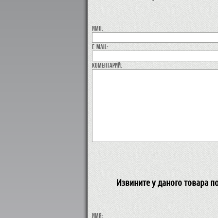
Имя:
E-MAIL:
коментарий:
Извините у даного товара п
Имя: