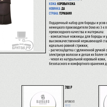
Кожа:
Коровья кожа
Новинка:
да
Страна:
Германия
Подарочный набор для бороды и усов 
немецкого производителя Dovo из 3-х 
превосходного качества и материала:
- компактные ножницы для бороды и у
высококачественной нержавеющей ст
идеально ровной стрижки;
- расческа/щетка с удлиненной ручкой
электризуя волоски и делая их более 
- чехол из натуральной коровьей кожи
безопасного и комфортного хранения д
780 р
Артикул
1013