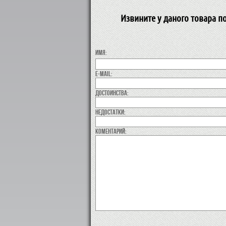
Извините у даного товара п
Имя:
E-MAIL:
Достоинства:
недостатки:
коментарий: