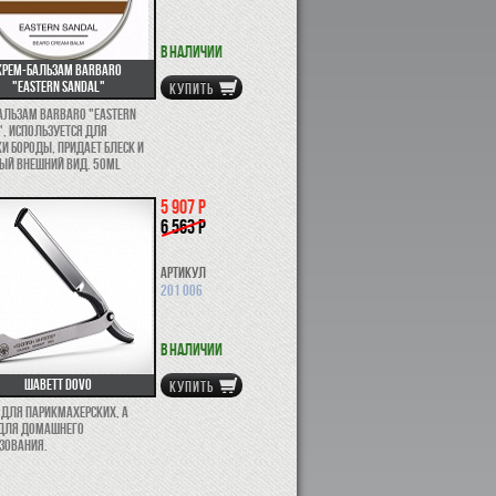
В наличии
Крем-бальзам Barbaro
"Eastern sandal"
КУПИТЬ
альзам Barbaro "Eastern
", используется для
и бороды, придает блеск и
ый внешний вид. 50ml
5 907 р
6 563 р
Артикул
201 006
В наличии
Шаветт Dovo
КУПИТЬ
 для парикмахерских, а
для домашнего
зования.