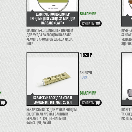
В наличии
Шампунь-кондиционер
твердый для ухода за бородой
Barbaro «Lavr»
КУПИТЬ
Шампунь-кондиционер твердый
Крем-б
для ухода за бородой Barbaro
sandal
«Lavr» с ароматом дерева Лавр.
укладк
50гр
здоров
1 820 р
Артикул
1009
и
В наличии
Баварский воск для усов и
бороды Dr. Dittmar, 20 мл
КУПИТЬ
Баварский воск для усов и бороды
Шаветт
Dr. Dittmar аромат ванили и
также 
бергамота, средне-сильной
исполь
фиксации, 20 мл