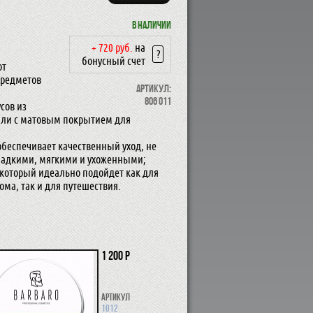
В наличии
+ 720 руб.
на
?
бонусный счет
от
предметов
Артикул:
806 011
сов из
али с матовым покрытием для
 обеспечивает качественный уход, не
гладкими, мягкими и ухоженными;
, который идеально подойдет как для
ома, так и для путешествия.
1 200 р
Артикул
1012