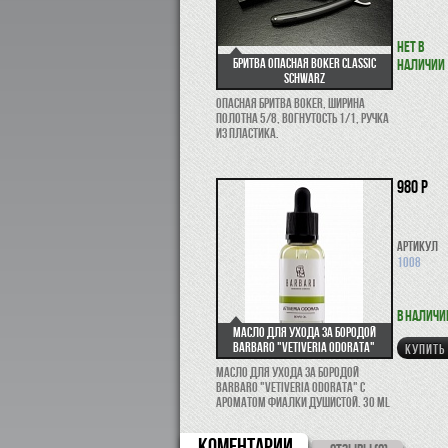
Нет в
Бритва опасная Boker Classic
наличии
Schwarz
Опасная бритва Boker, ширина
полотна 5/8, вогнутость 1/1, ручка
из пластика.
980 р
Артикул
1008
В наличи
Масло для ухода за бородой
Barbaro "Vetiveria odorata"
КУПИТЬ
Масло для ухода за бородой
Barbaro "Vetiveria odorata" с
ароматом фиалки душистой. 30 ml
КОМЕНТАРИИ