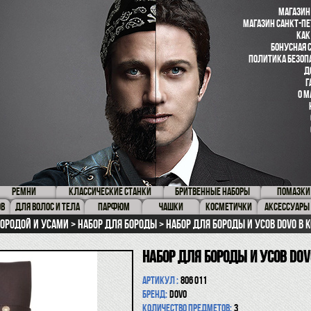
МАГАЗИН
МАГАЗИН САНКТ-ПЕ
КАК
БОНУСНАЯ 
ПОЛИТИКА БЕЗОП
Д
Г
О М
РЕМНИ
КЛАССИЧЕСКИЕ СТАНКИ
БРИТВЕННЫЕ НАБОРЫ
ПОМАЗКИ
ОВ
ДЛЯ ВОЛОС И ТЕЛА
ПАРФЮМ
ЧАШКИ
КОСМЕТИЧКИ
АКСЕССУАРЫ
бородой и усами
Набор для бороды
Набор для бороды и усов Dovo в
Набор для бороды и усов Do
Артикул :
806 011
Бренд:
Dovo
Количество предметов:
3