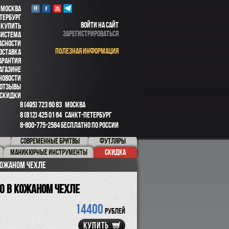
 МОСКВА
ТЕРБУРГ
ВОЙТИ НА САЙТ
 КУПИТЬ
ЗАРЕГИСТРИРОВАТЬСЯ
СИСТЕМА
АСНОСТИ
ПОЛЕЗНАЯ ИНФОРМАЦИЯ
ОСТАВКА
АРАНТИЯ
АГАЗИНЕ
НОВОСТИ
ОТЗЫВЫ
СКИДКИ
8 (495) 723 60 83
МОСКВА
8 (812) 425 01 64
САНКТ-ПЕТЕРБУРГ
8-800-775-2584
БЕСПЛАТНО ПО РОССИИ
СОВРЕМЕННЫЕ БРИТВЫ
ФУТЛЯРЫ
МАНИКЮРНЫЕ ИНСТРУМЕНТЫ
СКИДКА
 кожаном чехле
vo в кожаном чехле
14400
рублей
КУПИТЬ