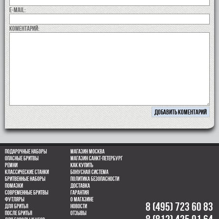
E-MAIL:
коментарий:
Подарочные наборы
Магазин Москва
Опасные бритвы
Магазин Санкт-Петербург
Ремни
Как купить
Классические станки
Бонусная система
Бритвенные наборы
Политика безопасности
Помазки
Доставка
Современные бритвы
Гарантия
Футляры
О магазине
8 (495) 723 60 83
Для бритья
Новости
После бритья
Отзывы