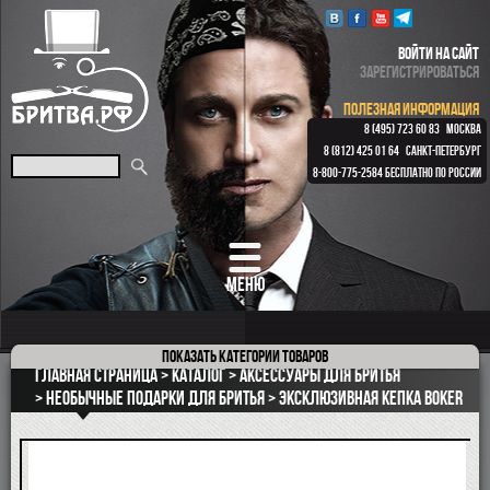
ВОЙТИ НА САЙТ
ЗАРЕГИСТРИРОВАТЬСЯ
ПОЛЕЗНАЯ ИНФОРМАЦИЯ
8 (495) 723 60 83
МОСКВА
8 (812) 425 01 64
САНКТ-ПЕТЕРБУРГ
8-800-775-2584
БЕСПЛАТНО ПО РОССИИ
МЕНЮ
Показать
категории товаров
ПОДАРОЧНЫЕ НАБОРЫ
Главная страница
Каталог
Аксессуары для бритья
ОПАСНЫЕ БРИТВЫ
Необычные подарки для бритья
Эксклюзивная кепка Boker
РЕМНИ
КЛАССИЧЕСКИЕ СТАНКИ
БРИТВЕННЫЕ НАБОРЫ