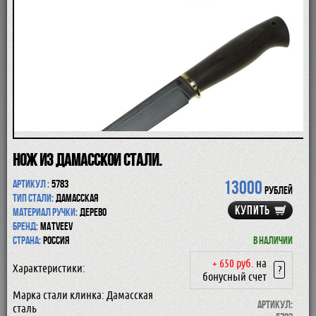
ПОМАЗКИ
СОВРЕМЕННЫЕ БРИТВЫ
ФУТЛЯРЫ
ДЛЯ БРИТЬЯ
ПОСЛЕ БРИТЬЯ
ДЛЯ БОРОДЫ И УСОВ
ДЛЯ ВОЛОС И ТЕЛА
ПАРФЮМ
ЧАШКИ
КОСМЕТИЧКИ
Нож из дамасской стали.
АКСЕССУАРЫ
МАНИКЮРНЫЕ ИНСТРУМЕНТЫ
13000
Артикул :
5783
СКИДКА
рублей
Тип стали:
дамасская
КУПИТЬ
Материал ручки:
дерево
Бренд:
Matveev
Страна:
Россия
В наличии
+ 650 руб.
на
Характеристики:
?
бонусный счет
Марка стали клинка: Дамасская
Артикул:
сталь