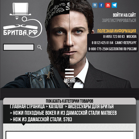
ВОЙТИ НА САЙТ
ЗАРЕГИСТРИРОВАТЬСЯ
ПОЛЕЗНАЯ ИНФОРМАЦИЯ
8 (495) 723 60 83
МОСКВА
8 (812) 425 01 64
САНКТ-ПЕТЕРБУРГ
8-800-775-2584
БЕСПЛАТНО ПО РОССИИ
МЕНЮ
Показать
категории товаров
ПОДАРОЧНЫЕ НАБОРЫ
Главная страница
Каталог
Аксессуары для бритья
ОПАСНЫЕ БРИТВЫ
Ножи походные Boker и из дамасской стали Матвеев
Нож из дамасской стали. 5783
РЕМНИ
КЛАССИЧЕСКИЕ СТАНКИ
БРИТВЕННЫЕ НАБОРЫ