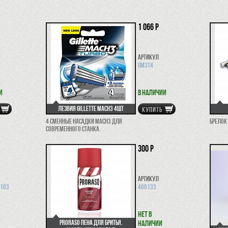
1 066 р
Артикул
GM3T4
и
В наличии
Лезвия Gillette Mach3 4шт
КУПИТЬ
4 сменные насадки Mach3 для
Брелок
современного станка.
300 р
Артикул
0103
400133
Нет в
Proraso пена для бритья,
наличии