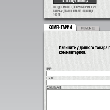
палисандра,лаванда
Твердое мыло для бритья в чаше из
палисандра D.R. Harris, лаванда.
100 гр
КОМЕНТАРИИ
ОТЗЫВЫ (0)
Извините у данного товара п
комментариев.
Имя:
E-MAIL:
коментарий: