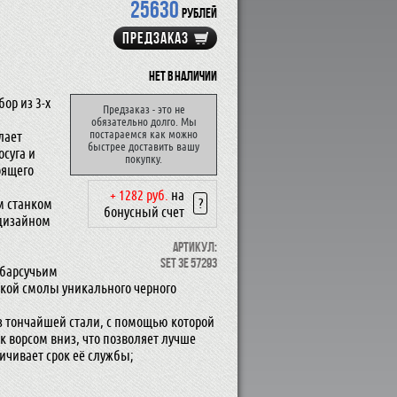
25630
рублей
ПРЕДЗАКАЗ
Нет в наличии
ор из 3-х
Предзаказ - это не
обязательно долго. Мы
постараемся как можно
лает
быстрее доставить вашу
суга и
покупку.
оящего
+ 1282 руб.
на
?
м станком
бонусный счет
 дизайном
Артикул:
SET 3E 57293
 барсучьим
ской смолы уникального черного
з тончайшей стали, с помощью которой
к ворсом вниз, что позволяет лучше
ичивает срок её службы;