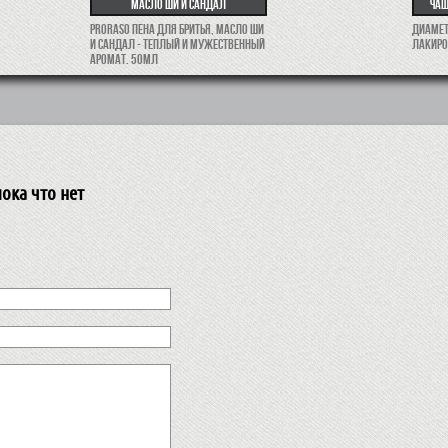
масло Ши и сандал
Чаш
Proraso пена для бритья, масло Ши
Диаметр
и сандал - теплый и мужественный
лакиро
аромат. 50мл
ока что нет