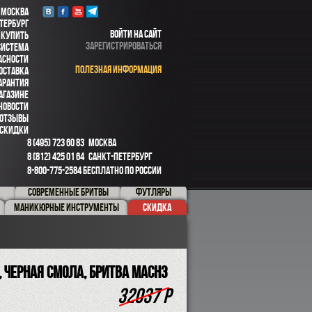
 МОСКВА
ТЕРБУРГ
ВОЙТИ НА САЙТ
 КУПИТЬ
ЗАРЕГИСТРИРОВАТЬСЯ
СИСТЕМА
АСНОСТИ
ПОЛЕЗНАЯ ИНФОРМАЦИЯ
ОСТАВКА
АРАНТИЯ
АГАЗИНЕ
НОВОСТИ
ОТЗЫВЫ
СКИДКИ
8 (495) 723 60 83
МОСКВА
8 (812) 425 01 64
САНКТ-ПЕТЕРБУРГ
8-800-775-2584
БЕСПЛАТНО ПО РОССИИ
СОВРЕМЕННЫЕ БРИТВЫ
ФУТЛЯРЫ
МАНИКЮРНЫЕ ИНСТРУМЕНТЫ
СКИДКА
, черная смола, бритва Mach3
32037 Р