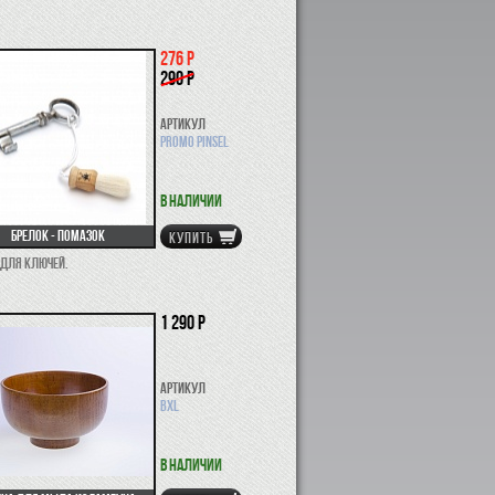
276 р
290 р
Артикул
PROMO PINSEL
В наличии
Брелок - Помазок
КУПИТЬ
 для ключей.
1 290 р
Артикул
BXL
В наличии