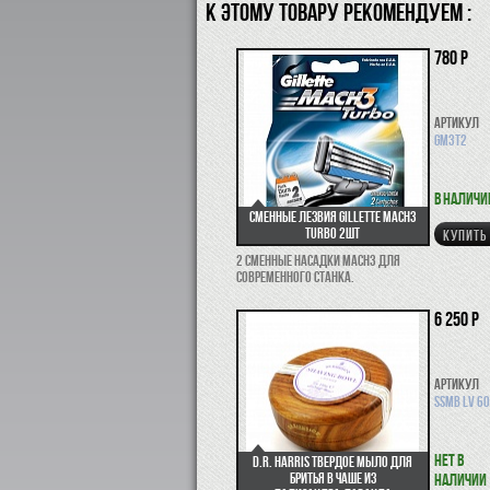
К ЭТОМУ ТОВАРУ РЕКОМЕНДУЕМ :
780 р
Артикул
GM3T2
В наличи
Сменные лезвия Gillette Mach3
Turbo 2шт
КУПИТЬ
2 сменные насадки Mach3 для
современного станка.
6 250 р
Артикул
SSMB LV 6
Нет в
D.R. Harris твердое мыло для
бритья в чаше из
наличии