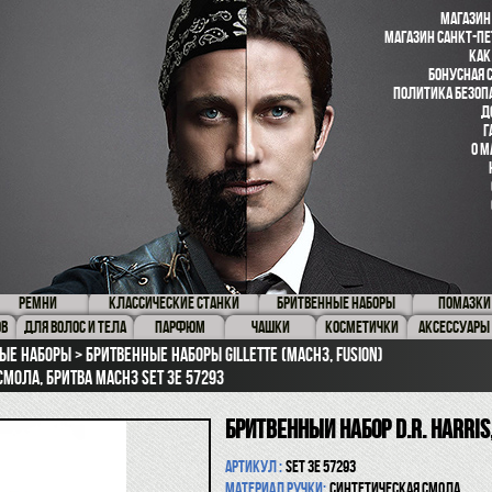
МАГАЗИН
МАГАЗИН САНКТ-ПЕ
КАК
БОНУСНАЯ 
ПОЛИТИКА БЕЗОП
Д
Г
О М
РЕМНИ
КЛАССИЧЕСКИЕ СТАНКИ
БРИТВЕННЫЕ НАБОРЫ
ПОМАЗКИ
ОВ
ДЛЯ ВОЛОС И ТЕЛА
ПАРФЮМ
ЧАШКИ
КОСМЕТИЧКИ
АКСЕССУАРЫ
ые наборы
Бритвенные наборы Gillette (Mach3, Fusion)
смола, бритва Mach3 SET 3E 57293
Бритвенный набор D.R. Harris
Артикул :
SET 3E 57293
Материал ручки:
синтетическая смола