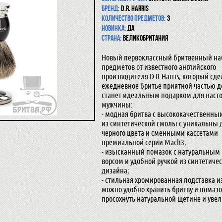
Бренд:
D.R. Harris
Количество предметов:
3
Новинка:
да
Страна:
Великобритания
Новый первоклассный бритвенный наб
предметов от известного английского
производителя D.R.Harris, который сде
ежедневное бритье приятной частью до
станет идеальным подарком для наст
мужчины:
- модная бритва с высококачественны
из синтетической смолы с уникальны
черного цвета и сменными кассетами
премиальной серии Mach3;
- изысканный помазок с натуральным
ворсом и удобной ручкой из синтетиче
дизайна;
- стильная хромированная подставка и
можно удобно хранить бритву и помазо
просохнуть натуральной щетине и увел