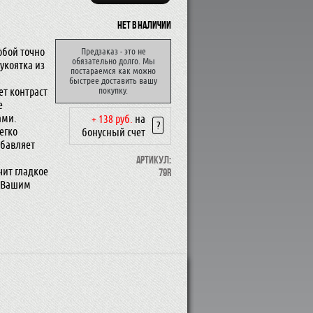
Нет в наличии
обой точно
Предзаказ - это не
обязательно долго. Мы
укоятка из
постараемся как можно
быстрее доставить вашу
т контраст
покупку.
е
ами.
+ 138 руб.
на
?
егко
бонусный счет
обавляет
й
Артикул:
чит гладкое
79R
т Вашим