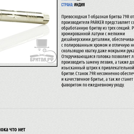
Страна:
Индия
Превосходная Т-образная бритва 79R от
производителя PARKER представляет с
обработанную бритву из трех секций. Р
хромированной латуни с мелкими
дизайнерскими деталями, обеспечивае
с полированным хромом и отличную н
скользящую хватку даже мокрыми рук
Откручивающаяся головка позволяет л
производить замену лезвия, а также д
изысканный штрих к привлекательно
бритве.Станок 79R несомненно обеспе
и качественное бритье, а так же стане
фаворитом по ежедневному уходу.
ока что нет