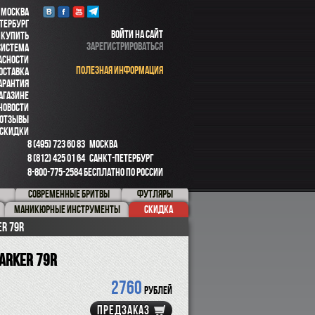
 МОСКВА
ТЕРБУРГ
ВОЙТИ НА САЙТ
 КУПИТЬ
ЗАРЕГИСТРИРОВАТЬСЯ
СИСТЕМА
АСНОСТИ
ПОЛЕЗНАЯ ИНФОРМАЦИЯ
ОСТАВКА
АРАНТИЯ
АГАЗИНЕ
НОВОСТИ
ОТЗЫВЫ
СКИДКИ
8 (495) 723 60 83
МОСКВА
8 (812) 425 01 64
САНКТ-ПЕТЕРБУРГ
8-800-775-2584
БЕСПЛАТНО ПО РОССИИ
СОВРЕМЕННЫЕ БРИТВЫ
ФУТЛЯРЫ
МАНИКЮРНЫЕ ИНСТРУМЕНТЫ
СКИДКА
ER 79R
ARKER 79R
2760
рублей
ПРЕДЗАКАЗ