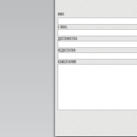
Имя:
E-MAIL:
Достоинства:
недостатки:
коментарий: