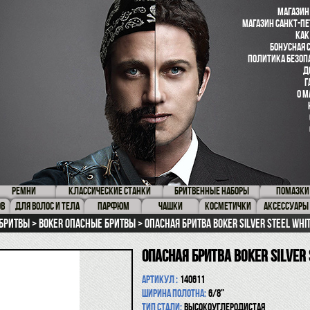
МАГАЗИН
МАГАЗИН САНКТ-ПЕ
КАК
БОНУСНАЯ 
ПОЛИТИКА БЕЗОП
Д
Г
О М
РЕМНИ
КЛАССИЧЕСКИЕ СТАНКИ
БРИТВЕННЫЕ НАБОРЫ
ПОМАЗКИ
ОВ
ДЛЯ ВОЛОС И ТЕЛА
ПАРФЮМ
ЧАШКИ
КОСМЕТИЧКИ
АКСЕССУАРЫ
бритвы
Boker опасные бритвы
Опасная бритва Boker Silver Steel Whi
Опасная бритва Boker Silver 
Артикул :
140611
Ширина полотна:
6/8”
Тип стали:
высокоуглеродистая