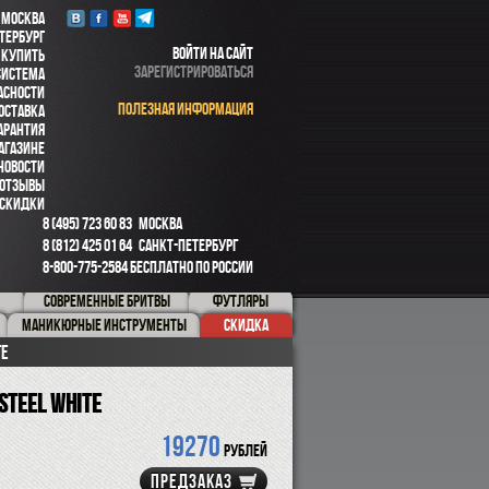
 МОСКВА
ТЕРБУРГ
ВОЙТИ НА САЙТ
 КУПИТЬ
ЗАРЕГИСТРИРОВАТЬСЯ
СИСТЕМА
АСНОСТИ
ПОЛЕЗНАЯ ИНФОРМАЦИЯ
ОСТАВКА
АРАНТИЯ
АГАЗИНЕ
НОВОСТИ
ОТЗЫВЫ
СКИДКИ
8 (495) 723 60 83
МОСКВА
8 (812) 425 01 64
САНКТ-ПЕТЕРБУРГ
8-800-775-2584
БЕСПЛАТНО ПО РОССИИ
СОВРЕМЕННЫЕ БРИТВЫ
ФУТЛЯРЫ
МАНИКЮРНЫЕ ИНСТРУМЕНТЫ
СКИДКА
te
Steel White
19270
рублей
ПРЕДЗАКАЗ