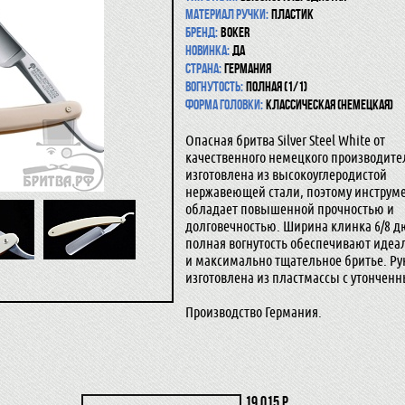
Материал ручки:
пластик
Бренд:
Boker
Новинка:
да
Страна:
Германия
Вогнутость:
Полная (1/1)
Форма головки:
Классическая (Немецкая)
Опасная бритва Silver Steel White от
качественного немецкого производите
изготовлена из высокоуглеродистой
нержавеющей стали, поэтому инструм
обладает повышенной прочностью и
долговечностью. Ширина клинка 6/8 
полная вогнутость обеспечивают идеа
и максимально тщательное бритье. Руко
изготовлена из пластмассы с утончен
Производство Германия.
19 015 р