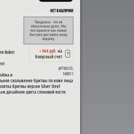
Нет в наличии
Предзаказ - это не
обязательно долго. Мы
постараемся как можно
быстрее доставить вашу
покупку.
+ 964 руб.
на
ля Boker
?
бонусный счет
ент
Артикул:
140611
дюйма и
льное скольжение бритвы по коже лица
ятка бритвы версии Silver Steel
ным дизайном цвета слоновой кости.