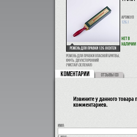
Артикул
126 J
Нет в
наличии
Ремень для правки 126 Juchten
Ремень для правки опасной бритвы,
юфть. Двухсторонний
(чистая\зеленая)
КОМЕНТАРИИ
ОТЗЫВЫ (0)
Извините у данного товара п
комментариев.
Имя:
E-MAIL: