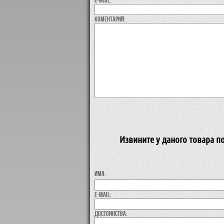
коментарий:
Извините у даного товара п
Имя:
E-MAIL:
Достоинства: