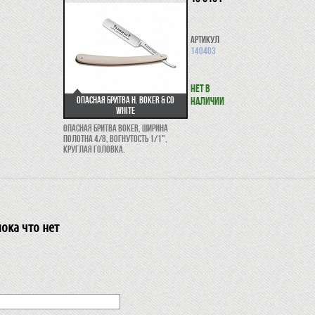
Артикул
140403
Нет в
Опасная бритва H. Boker & Co
наличии
White
Опасная бритва Boker, ширина
полотна 4/8, вогнутость 1/1",
круглая головка.
ока что нет