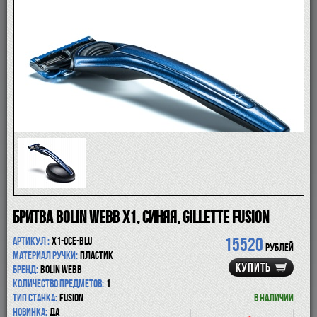
ПОМАЗКИ
СОВРЕМЕННЫЕ БРИТВЫ
ФУТЛЯРЫ
ДЛЯ БРИТЬЯ
ПОСЛЕ БРИТЬЯ
ДЛЯ БОРОДЫ И УСОВ
ДЛЯ ВОЛОС И ТЕЛА
ПАРФЮМ
ЧАШКИ
КОСМЕТИЧКИ
АКСЕССУАРЫ
МАНИКЮРНЫЕ ИНСТРУМЕНТЫ
СКИДКА
Бритва Bolin Webb X1, синяя, Gillette Fusion
15520
Артикул :
X1-OCE-BLU
рублей
Материал ручки:
пластик
КУПИТЬ
Бренд:
Bolin Webb
Количество предметов:
1
Тип станка:
Fusion
В наличии
Новинка:
да