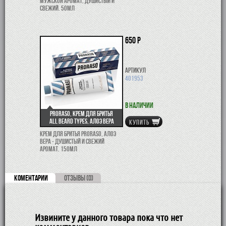
мужской аромат, душистый и
свежий. 50мл
650 р
Артикул
401953
В наличии
Proraso, крем для бритья
All Beard Types, Алоэ Вера
КУПИТЬ
Крем для бритья Proraso, Алоэ
Вера - душистый и свежий
аромат. 150мл
КОМЕНТАРИИ
ОТЗЫВЫ (0)
Извините у данного товара пока что нет