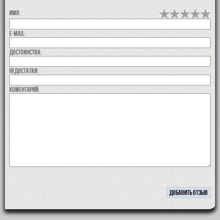
Имя:
E-MAIL:
Достоинства:
недостатки:
коментарий: