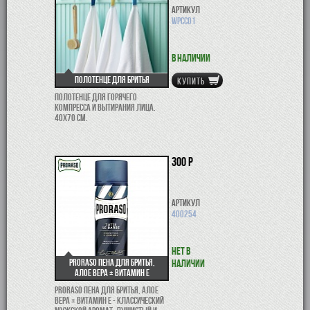
Артикул
WPCC01
В наличии
Полотенце для бритья
КУПИТЬ
Полотенце для горячего
компресса и вытирания лица.
40х70 см.
300 р
Артикул
400254
Нет в
Proraso пена для бритья,
наличии
Алое Вера + Витамин Е
Proraso пена для бритья, Алое
Вера + Витамин Е - классический