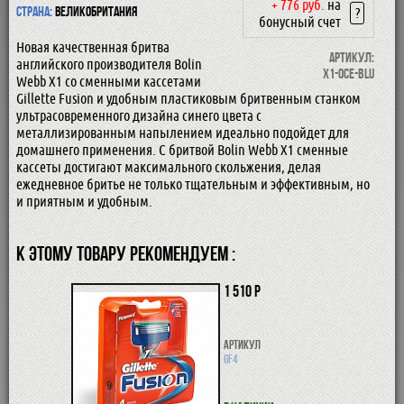
+ 776 руб.
на
Страна:
Великобритания
?
бонусный счет
Новая качественная бритва
Артикул:
английского производителя Bolin
X1-OCE-BLU
Webb X1 со сменными кассетами
Gillette Fusion и удобным пластиковым бритвенным станком
ультрасовременного дизайна синего цвета с
металлизированным напылением идеально подойдет для
домашнего применения. С бритвой Bolin Webb X1 сменные
кассеты достигают максимального скольжения, делая
ежедневное бритье не только тщательным и эффективным, но
и приятным и удобным.
К ЭТОМУ ТОВАРУ РЕКОМЕНДУЕМ :
1 510 р
Артикул
GF4