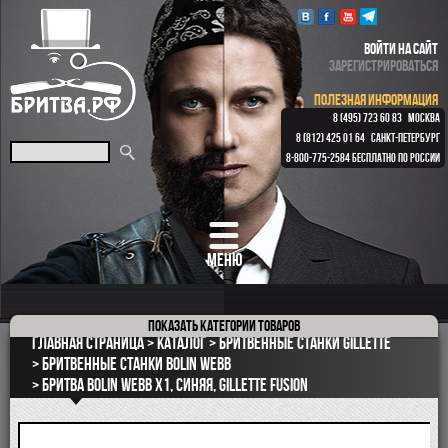
ВОЙТИ НА САЙТ
ЗАРЕГИСТРИРОВАТЬСЯ
ПОЛЕЗНАЯ ИНФОРМАЦИЯ
8 (495) 723 60 83
МОСКВА
8 (812) 425 01 64
САНКТ-ПЕТЕРБУРГ
8-800-775-2584
БЕСПЛАТНО ПО РОССИИ
МЕНЮ
Показать
категории товаров
ПОДАРОЧНЫЕ НАБОРЫ
Главная страница
Каталог
Бритвенные станки Gillette
ОПАСНЫЕ БРИТВЫ
Бритвенные станки Bolin Webb
Бритва Bolin Webb X1, синяя, Gillette Fusion
РЕМНИ
КЛАССИЧЕСКИЕ СТАНКИ
БРИТВЕННЫЕ НАБОРЫ