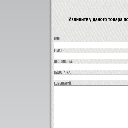
Извините у даного товара п
Имя:
E-MAIL:
Достоинства:
недостатки:
коментарий: