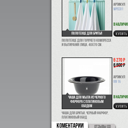
Артикул
WPCC01
В наличи
Полотенце для бритья
КУПИТЬ
Полотенце для горячего компресса
и вытирания лица. 40х70 см.
6 270 р
6 600 р
Артикул
RN 16
В наличи
Чаша для мыла из черного
фарфора с платиновым
ободом
КУПИТЬ
Чаша для бритья, черный фарфор,
платиновый обод
КОМЕНТАРИИ
ОТЗЫВЫ (0)