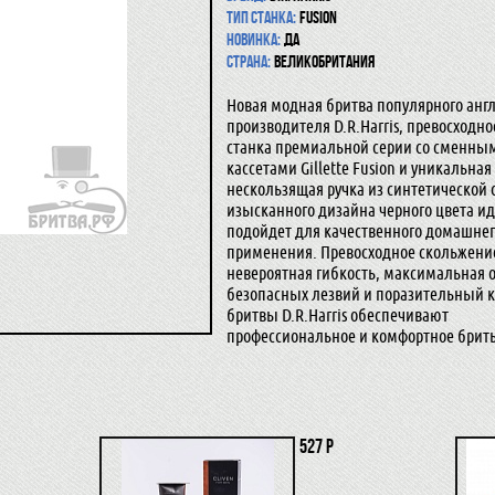
Тип станка:
Fusion
Новинка:
да
Страна:
Великобритания
Новая модная бритва популярного анг
производителя D.R.Harris, превосходно
станка премиальной серии со сменны
кассетами Gillette Fusion и уникальная
нескользящая ручка из синтетической
изысканного дизайна черного цвета и
подойдет для качественного домашне
применения. Превосходное скольжение
невероятная гибкость, максимальная о
безопасных лезвий и поразительный 
бритвы D.R.Harris обеспечивают
профессиональное и комфортное брить
527 р