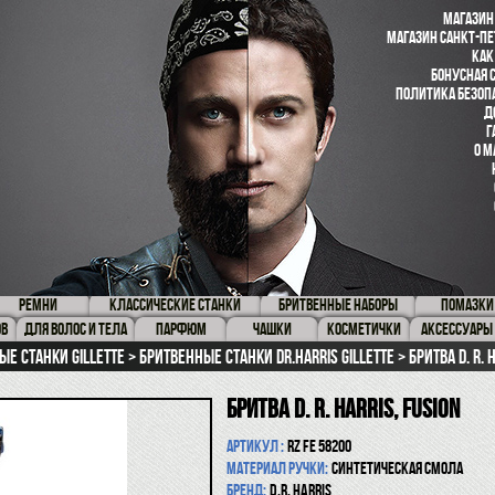
МАГАЗИН
МАГАЗИН САНКТ-ПЕ
КАК
БОНУСНАЯ 
ПОЛИТИКА БЕЗОП
Д
Г
О М
РЕМНИ
КЛАССИЧЕСКИЕ СТАНКИ
БРИТВЕННЫЕ НАБОРЫ
ПОМАЗКИ
ОВ
ДЛЯ ВОЛОС И ТЕЛА
ПАРФЮМ
ЧАШКИ
КОСМЕТИЧКИ
АКСЕССУАРЫ
ые станки Gillette
Бритвенные станки Dr.Harris Gillette
Бритва D. R. 
Бритва D. R. Harris, Fusion
Артикул :
RZ FE 58200
Материал ручки:
синтетическая смола
Бренд:
D.R. Harris