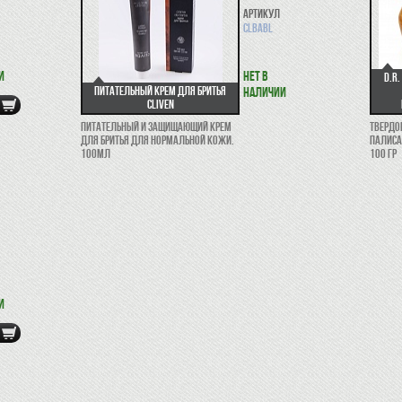
Артикул
CLBABL
и
Нет в
D.R
Питательный крем для бритья
наличии
Cliven
Питательный и защищающий крем
Твердо
для бритья для нормальной кожи.
палиса
100мл
100 гр
и