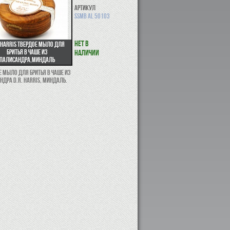
Артикул
SSMB AL 50103
Нет в
. Harris твердое мыло для
бритья в чаше из
наличии
палисандра,миндаль
е мыло для бритья в чаше из
ндра D.R. Harris, миндаль.