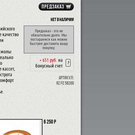
ПРЕДЗАКАЗ
Нет в наличии
лийского
Предзаказ - это не
е качество
обязательно долго. Мы
постараемся как можно
ми
быстрее доставить вашу
покупку.
 смолы
деально
+ 651 руб.
на
?
го
бонусный счет
 кассет,
строта
Артикул:
комфорт
RZ FE 58200
е.
6 250 р