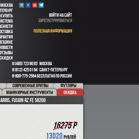
 МОСКВА
ТЕРБУРГ
ВОЙТИ НА САЙТ
 КУПИТЬ
ЗАРЕГИСТРИРОВАТЬСЯ
СИСТЕМА
АСНОСТИ
ПОЛЕЗНАЯ ИНФОРМАЦИЯ
ОСТАВКА
АРАНТИЯ
АГАЗИНЕ
НОВОСТИ
ОТЗЫВЫ
СКИДКИ
8 (495) 723 60 83
МОСКВА
8 (812) 425 01 64
САНКТ-ПЕТЕРБУРГ
8-800-775-2584
БЕСПЛАТНО ПО РОССИИ
СОВРЕМЕННЫЕ БРИТВЫ
ФУТЛЯРЫ
МАНИКЮРНЫЕ ИНСТРУМЕНТЫ
СКИДКА
Harris, Fusion RZ FE 58200
16275 Р
13020
рублей