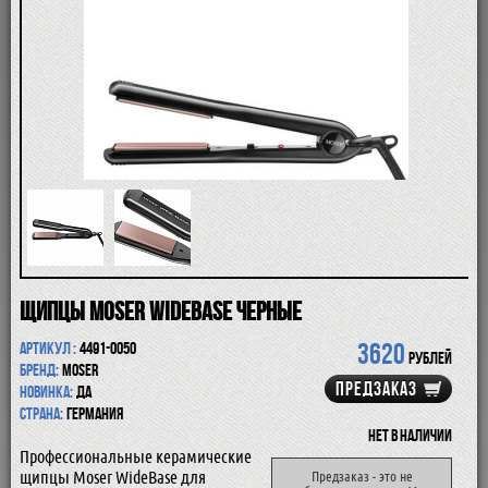
ПОМАЗКИ
СОВРЕМЕННЫЕ БРИТВЫ
ФУТЛЯРЫ
ДЛЯ БРИТЬЯ
ПОСЛЕ БРИТЬЯ
ДЛЯ БОРОДЫ И УСОВ
ДЛЯ ВОЛОС И ТЕЛА
ПАРФЮМ
ЧАШКИ
КОСМЕТИЧКИ
АКСЕССУАРЫ
МАНИКЮРНЫЕ ИНСТРУМЕНТЫ
СКИДКА
Щипцы Moser WideBase черные
3620
Артикул :
4491-0050
рублей
Бренд:
Moser
ПРЕДЗАКАЗ
Новинка:
да
Страна:
Германия
Нет в наличии
Профессиональные керамические
щипцы Moser WideBase для
Предзаказ - это не