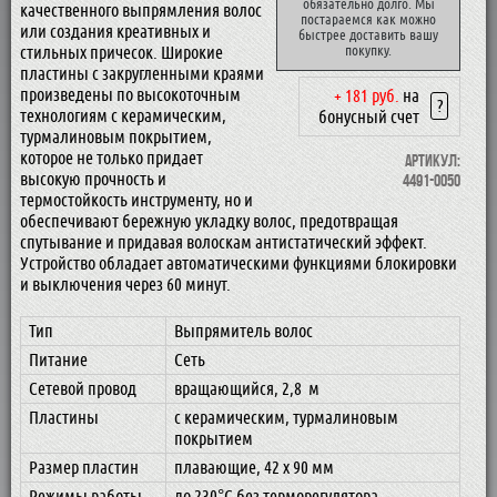
обязательно долго. Мы
качественного выпрямления волос
постараемся как можно
или создания креативных и
быстрее доставить вашу
стильных причесок. Широкие
покупку.
пластины с закругленными краями
произведены по высокоточным
+ 181 руб.
на
?
технологиям с керамическим,
бонусный счет
турмалиновым покрытием,
которое не только придает
Артикул:
высокую прочность и
4491-0050
термостойкость инструменту, но и
обеспечивают бережную укладку волос, предотвращая
спутывание и придавая волоскам антистатический эффект.
Устройство обладает автоматическими функциями блокировки
и выключения через 60 минут.
Тип
Выпрямитель волос
Питание
Сеть
Сетевой провод
вращающийся, 2,8 м
Пластины
с керамическим, турмалиновым
покрытием
Размер пластин
плавающие, 42 x 90 мм
Режимы работы
до 230°C без терморегулятора