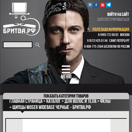
ВОЙТИ НА САЙТ
ЗАРЕГИСТРИРОВАТЬСЯ
ПОЛЕЗНАЯ ИНФОРМАЦИЯ
8 (495) 723 60 83
МОСКВА
8 (812) 425 01 64
САНКТ-ПЕТЕРБУРГ
8-800-775-2584
БЕСПЛАТНО ПО РОССИИ
МЕНЮ
Показать
категории товаров
ПОДАРОЧНЫЕ НАБОРЫ
Главная страница
Каталог
для волос и тела
Фены
ОПАСНЫЕ БРИТВЫ
Щипцы Moser WideBase черные - Бритва.рф
РЕМНИ
КЛАССИЧЕСКИЕ СТАНКИ
БРИТВЕННЫЕ НАБОРЫ