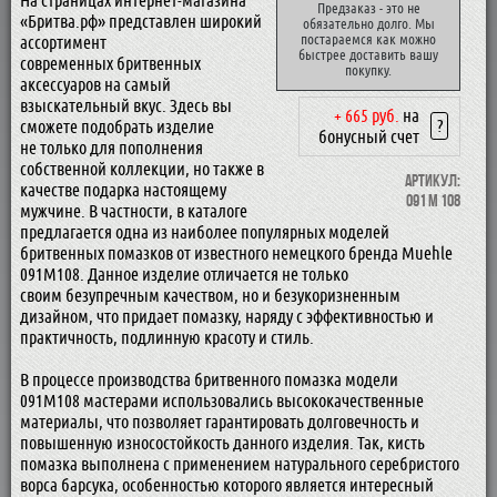
На страницах интернет-магазина
Предзаказ - это не
«Бритва.рф» представлен широкий
обязательно долго. Мы
постараемся как можно
ассортимент
быстрее доставить вашу
современных бритвенных
покупку.
аксессуаров на самый
взыскательный вкус. Здесь вы
+ 665 руб.
на
?
сможете подобрать изделие
бонусный счет
не только для пополнения
собственной коллекции, но также в
Артикул:
качестве подарка настоящему
091 M 108
мужчине. В частности, в каталоге
предлагается одна из наиболее популярных моделей
бритвенных помазков от известного немецкого бренда Muehle
091M108. Данное изделие отличается не только
своим безупречным качеством, но и безукоризненным
дизайном, что придает помазку, наряду с эффективностью и
практичность, подлинную красоту и стиль.
В процессе производства бритвенного помазка модели
091М108 мастерами использовались высококачественные
материалы, что позволяет гарантировать долговечность и
повышенную износостойкость данного изделия. Так, кисть
помазка выполнена с применением натурального серебристого
ворса барсука, особенностью которого является интересный