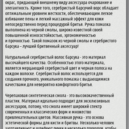
окрас, придающий внешнему виду аксессуара очарование и
элегантность. Кроме того, серебристый барсучий ворс обладает
оптимальным уровнем жесткости, обеспечивающим легкое
взбивание пены и легкий массажный эффект для кожи
непосредственно перед процедурой бритья. Ручка помазка
выполнена из черной смолы, широко известной своей
повышенной износостойкостью, эргономичностью
и прочностью. Такой помазок из черной смолы и серебристого
барсука – лучший бритвенный аксессуар!
Натуральный серебристый волос барсука - это материал
высочайшего качества. Особенностью этого материала,
является мерцающий серебристый цвет и черная полоса на
каждом волоске. Серебристый волос используется для
создания прочного, уникального помазка с выдающимися
качествами для невероятно комфортного бритья.
Черепаховая синтетическая смола - это высококачественный
пластик. Материал идеально подходит для эксклюзивных
аксессуаров, потому, что смола имеет широкий спектр
современных и классических форм и множество
привлекательных цветов. Массивная ручка - это основа
эстетической формы для кисти и бритвы. Несколько человек
заготавливают и шлифуют ручки в несколько проходов, чтобы