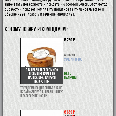
запечатать поверхность и придать им особый блеск. Этот метод
обработки придает комплекту приятное тактильное чувство и
обеспечивает красоту в течение многих лет.
К ЭТОМУ ТОВАРУ РЕКОМЕНДУЕМ :
6 250 р
Артикул
SSMB AR 40103
D.R. Harris твердое мыло
Нет в
для бритья в чаше из
палисандра, цитрус и
наличии
папоротник
Твердое мыло для бритья в чаше
из палисандра D.R. Harris, цитрус
и папоротник. 100 гр
6 669 р