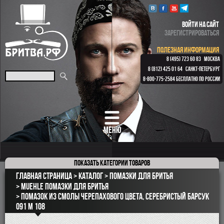
ВОЙТИ НА САЙТ
ЗАРЕГИСТРИРОВАТЬСЯ
ПОЛЕЗНАЯ ИНФОРМАЦИЯ
8 (495) 723 60 83
МОСКВА
8 (812) 425 01 64
САНКТ-ПЕТЕРБУРГ
8-800-775-2584
БЕСПЛАТНО ПО РОССИИ
МЕНЮ
Показать
категории товаров
ПОДАРОЧНЫЕ НАБОРЫ
Главная страница
Каталог
Помазки для бритья
ОПАСНЫЕ БРИТВЫ
Muehle помазки для бритья
Помазок из смолы черепахового цвета, серебристый барсук
РЕМНИ
091 M 108
КЛАССИЧЕСКИЕ СТАНКИ
БРИТВЕННЫЕ НАБОРЫ