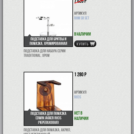
7 020 р
Артикул
RHM SR SET
В наличии
Подставка для бритвы и
помазка, хромированная
КУПИТЬ
Подставка для набора серии
TRADITIONAL, хром
1 280 р
Артикул
RH3S
Нет в
Подставка для помазка
Edwin Jagger RH3S
наличии
(черепаховая)
Подставка для помазка, акрил,