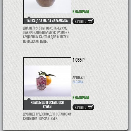
В наличии
Чашка для мыла из бамбука
КУПИТЬ
Диаметр 9.5 см, высота 4.2 см,
лакированный бамбук, размер S.
С удобным кантом для очистки
помазка от пены.
1 035 р
Артикул
BLOSMA
В наличии
Квасцы для остановки
крови
КУПИТЬ
Дубящее средство для остановки
крови при порезах. 75гр.