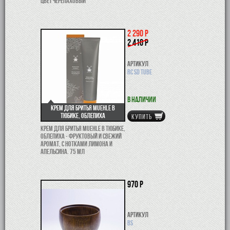
цвет черепаховый
2 290 р
2 410 р
Артикул
RC SD TUBE
В наличии
Крем для бритья Muehle в
тюбике, Облепиха
КУПИТЬ
Крем для бритья Muehle в тюбике,
Облепиха - фруктовый и свежий
аромат, с нотками лимона и
апельсина. 75 мл
970 р
Артикул
BS