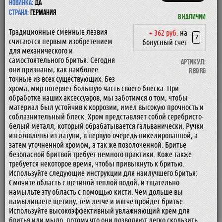
Новинка:
да
Страна:
Германия
В наличии
Традиционные сменные лезвия
+ 362 руб.
на
?
считаются первым изобретением
бонусный счет
для механического и
самостоятельного бритья. Сегодня
Артикул:
они признаны, как наиболее
R 89 RG
точные из всех существующих. Без
хрома, мир потеряет большую часть своего блеска. При
обработке наших аксессуаров, мы заботимся о том, чтобы
материал был устойчив к коррозии, имел высокую прочность и
соблазнительный блеск. Хром представляет собой серебристо-
белый металл, который обрабатывается гальванически. Ручки
изготовлены из латуни, в первую очередь никелированной, а
затем уточненной хромом, а так же позолоченной. Бритье
безопасной бритвой требует немного практики. Коже также
требуется некоторое время, чтобы привыкнуть к бритью.
Используйте следующие инструкции для наилучшего бритья:
Смочите область с щетиной теплой водой, и тщательно
намыльте эту область с помощью кисти. Чем дольше вы
намыливаете щетину, тем легче и мягче пройдет бритье.
Используйте высокоэффективный увлажняющий крем для
бритья или мыло, потому что они позволяют легко скользить