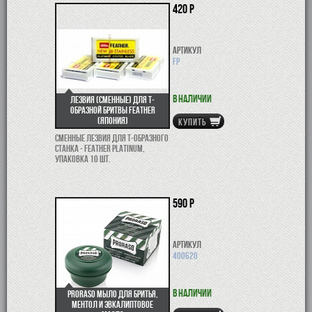
420 р
Артикул
FP
В наличии
Лезвия (сменные) для Т-
образной бритвы Feather
(Япония)
КУПИТЬ
Сменные лезвия для Т-образного
станка - Feather Platinum,
упаковка 10 шт.
590 р
Артикул
400620
В наличии
Proraso мыло для бритья,
ментол и эвкалиптовое