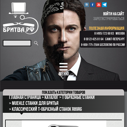
ВОЙТИ НА САЙТ
ЗАРЕГИСТРИРОВАТЬСЯ
ПОЛЕЗНАЯ ИНФОРМАЦИЯ
8 (495) 723 60 83
МОСКВА
8 (812) 425 01 64
САНКТ-ПЕТЕРБУРГ
8-800-775-2584
БЕСПЛАТНО ПО РОССИИ
МЕНЮ
Показать
категории товаров
ПОДАРОЧНЫЕ НАБОРЫ
Главная страница
Каталог
Т образные станки
ОПАСНЫЕ БРИТВЫ
Muehle станки для бритья
Классический Т-образный станок R89RG
РЕМНИ
КЛАССИЧЕСКИЕ СТАНКИ
БРИТВЕННЫЕ НАБОРЫ