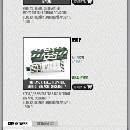
масло
КУПИТЬ
Proraso мыло для бритья,
ментол и эвкалиптовое масло -
освежающий и бодрящий аромат.
150мл
650 р
Артикул
401950
В наличии
Proraso крем для бритья,
ментол и масло эвкалипта
КУПИТЬ
Крем для бритья Proraso,ментол
и масло эвкалипта -
освежающий и бодрящий аромат.
150мл
КОМЕНТАРИИ
ОТЗЫВЫ (2)