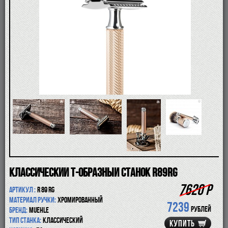
ПОМАЗКИ
СОВРЕМЕННЫЕ БРИТВЫ
ФУТЛЯРЫ
ДЛЯ БРИТЬЯ
ПОСЛЕ БРИТЬЯ
ДЛЯ БОРОДЫ И УСОВ
ДЛЯ ВОЛОС И ТЕЛА
ПАРФЮМ
ЧАШКИ
КОСМЕТИЧКИ
АКСЕССУАРЫ
МАНИКЮРНЫЕ ИНСТРУМЕНТЫ
СКИДКА
Классический Т-образный станок R89RG
7620 Р
Артикул :
R 89 RG
Материал ручки:
хромированный
7239
рублей
Бренд:
Muehle
Тип станка:
классический
КУПИТЬ