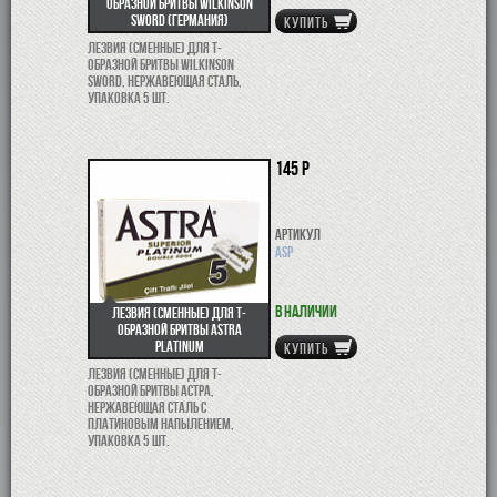
образной бритвы Wilkinson
Sword (Германия)
КУПИТЬ
Лезвия (сменные) для Т-
образной бритвы Wilkinson
Sword, нержавеющая сталь,
упаковка 5 шт.
145 р
Артикул
ASP
В наличии
Лезвия (сменные) для Т-
образной бритвы Astra
Platinum
КУПИТЬ
Лезвия (сменные) для Т-
образной бритвы Астра,
нержавеющая сталь с
платиновым напылением,
упаковка 5 шт.