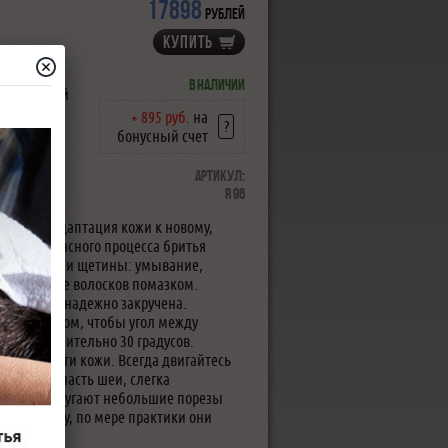
17898
рублей
КУПИТЬ
йном,
В наличии
антирует ей
+ 895 руб.
на
?
бонусный счет
Артикул:
ой может
R 96
авык
же как и адаптация кожи к новому,
о и безопасного процесса бритья
овка кожи и щетины: умывание,
поднимание волосков помазком.
вка бритвы надежно закручена.
аким образом, чтобы угол между
л приблизительно 30 градусов.
 поверхности кожи. Всегда двигайтесь
бреете область шеи, слегка
сть вас не пугают небольшие порезы
я по началу, по мере практики они