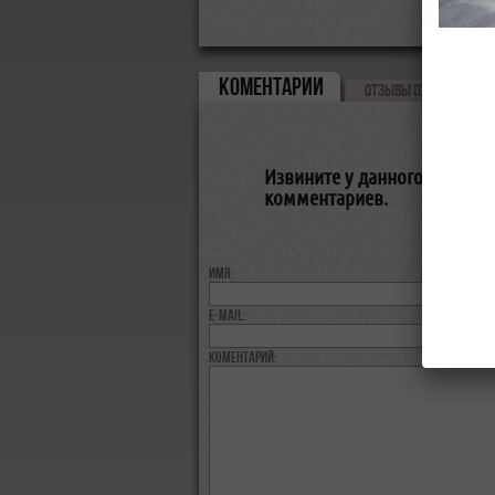
КОМЕНТАРИИ
ОТЗЫВЫ (0)
Извините у данного товара п
комментариев.
Имя:
E-MAIL:
коментарий: