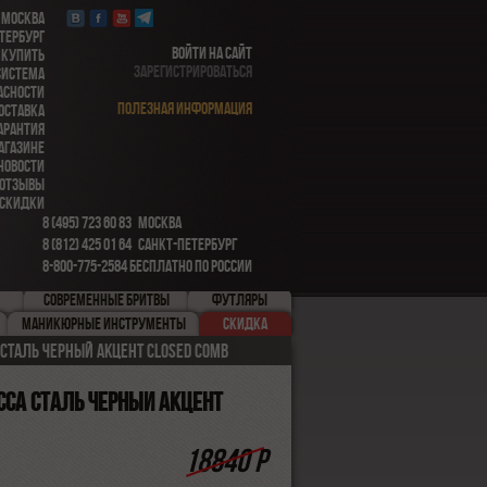
 МОСКВА
ТЕРБУРГ
ВОЙТИ НА САЙТ
 КУПИТЬ
ЗАРЕГИСТРИРОВАТЬСЯ
СИСТЕМА
АСНОСТИ
ПОЛЕЗНАЯ ИНФОРМАЦИЯ
ОСТАВКА
АРАНТИЯ
АГАЗИНЕ
НОВОСТИ
ОТЗЫВЫ
СКИДКИ
8 (495) 723 60 83
МОСКВА
8 (812) 425 01 64
САНКТ-ПЕТЕРБУРГ
8-800-775-2584
БЕСПЛАТНО ПО РОССИИ
СОВРЕМЕННЫЕ БРИТВЫ
ФУТЛЯРЫ
МАНИКЮРНЫЕ ИНСТРУМЕНТЫ
СКИДКА
 сталь Черный акцент Closed comb
CCA сталь Черный акцент
18840 Р