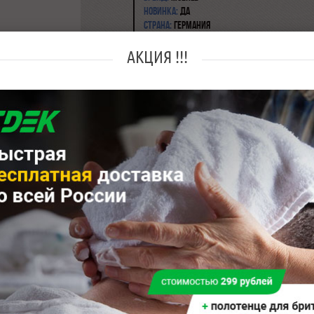
Новинка:
да
Страна:
Германия
Классическая бритва с отличным диза
АКЦИЯ !!!
выполнена очень качественно, что гар
долговечность.
Применение: Бритье Т-образной бритв
потребовать некоторой практики, но н
нарабатывается довольно быстро, так 
более чистому бритью. Для комфортног
самым важным шагом является подгот
распаривание, нанесение пены и при
Вставьте лезвие и убедитесь, что голо
Приступая к бритью, держите станок т
лезвием и поверхностью кожи составля
Начиная со щек, скользите лезвием по
ПО направлению роста щетины. Когда 
натягивайте кожу свободной рукой. Пу
или царапины, которые будут случатьс
будут возникать все реже.