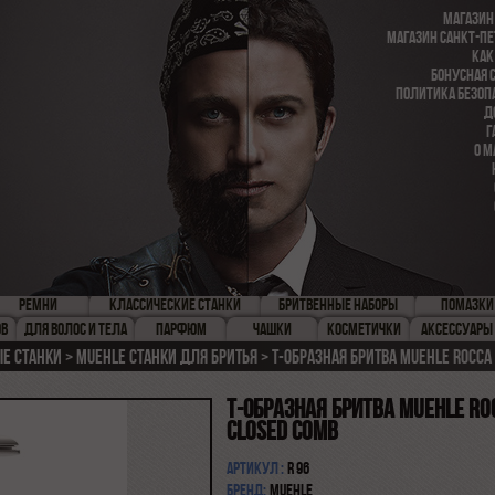
МАГАЗИН
МАГАЗИН САНКТ-ПЕ
КАК
БОНУСНАЯ 
ПОЛИТИКА БЕЗОП
Д
Г
О М
РЕМНИ
КЛАССИЧЕСКИЕ СТАНКИ
БРИТВЕННЫЕ НАБОРЫ
ПОМАЗКИ
ОВ
ДЛЯ ВОЛОС И ТЕЛА
ПАРФЮМ
ЧАШКИ
КОСМЕТИЧКИ
АКСЕССУАРЫ
ые станки
Muehle станки для бритья
Т-образная бритва MUEHLE ROCCA
Т-образная бритва MUEHLE RO
Closed comb
Артикул :
R 96
Бренд:
Muehle