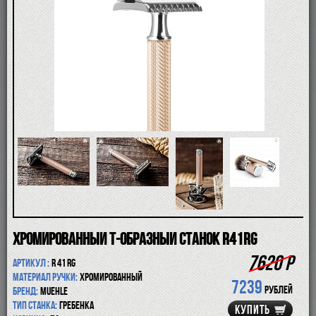
ПОМАЗКИ
СОВРЕМЕННЫЕ БРИТВЫ
ФУТЛЯРЫ
ДЛЯ БРИТЬЯ
ПОСЛЕ БРИТЬЯ
ДЛЯ БОРОДЫ И УСОВ
ДЛЯ ВОЛОС И ТЕЛА
ПАРФЮМ
ЧАШКИ
КОСМЕТИЧКИ
АКСЕССУАРЫ
МАНИКЮРНЫЕ ИНСТРУМЕНТЫ
СКИДКА
Хромированный Т-образный станок R41RG
7620 Р
Артикул :
R 41 RG
Материал ручки:
хромированный
7239
рублей
Бренд:
Muehle
Тип станка:
гребенка
КУПИТЬ