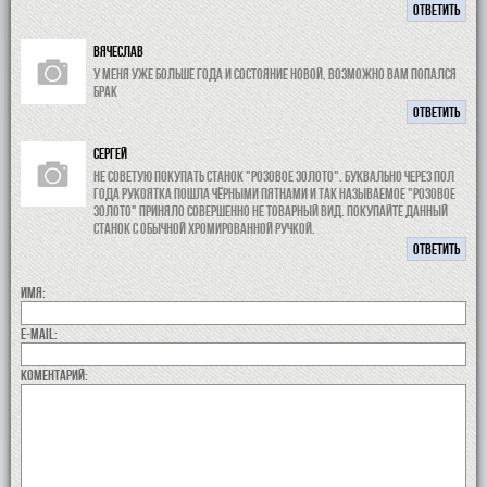
ОТВЕТИТЬ
Вячеслав
у меня уже больше года и состояние новой, возможно вам попался
брак
ОТВЕТИТЬ
Сергей
Не советую покупать станок "РОЗОВОЕ ЗОЛОТО". Буквально через пол
года рукоятка пошла чёрными пятнами и так называемое "розовое
золото" приняло совершенно не товарный вид. Покупайте данный
станок с обычной хромированной ручкой.
ОТВЕТИТЬ
Имя:
E-MAIL:
коментарий: