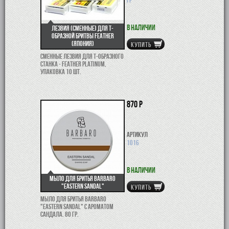
В наличии
Лезвия (сменные) для Т-
образной бритвы Feather
(Япония)
КУПИТЬ
Сменные лезвия для Т-образного
станка - Feather Platinum,
упаковка 10 шт.
870 р
Артикул
1016
В наличии
Мыло для бритья Barbaro
"Eastern sandal"
КУПИТЬ
Мыло для бритья Barbaro
"Eastern sandal" с ароматом
сандала. 80 гр.