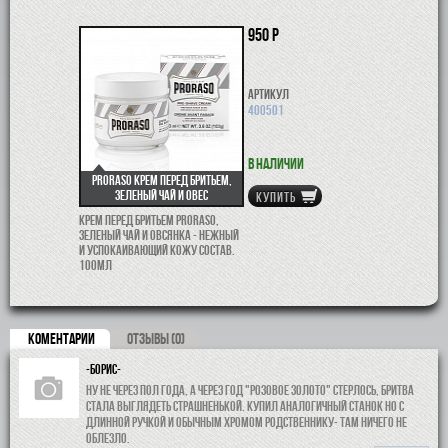
950 р
Артикул
400501
В наличии
Proraso крем перед бритьем,
зеленый чай и овес
КУПИТЬ
Крем перед бритьем Proraso,
зеленый чай и овсянка - нежный
и успокаивающий кожу состав.
100мл
КОМЕНТАРИИ
ОТЗЫВЫ (0)
-Борис-
Ну не через пол года, а через год "розовое золото" стерлось, бритва
стала выглядеть страшненькой. Купил аналогичный станок но с
длинной ручкой и обычным хромом родственнику- там ничего не
облезло.