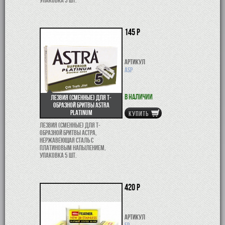
145 р
Артикул
ASP
В наличии
Лезвия (сменные) для Т-
образной бритвы Astra
Platinum
КУПИТЬ
Лезвия (сменные) для Т-
образной бритвы Астра,
нержавеющая сталь с
платиновым напылением,
упаковка 5 шт.
420 р
Артикул
FP