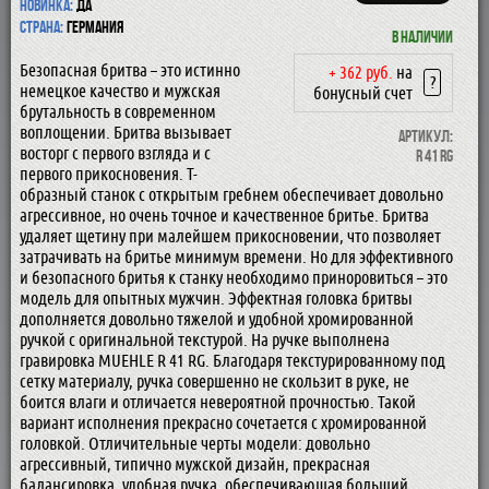
Новинка:
да
Страна:
Германия
В наличии
Безопасная бритва – это истинно
+ 362 руб.
на
?
немецкое качество и мужская
бонусный счет
брутальность в современном
воплощении. Бритва вызывает
Артикул:
восторг с первого взгляда и с
R 41 RG
первого прикосновения. Т-
образный станок с открытым гребнем обеспечивает довольно
агрессивное, но очень точное и качественное бритье. Бритва
удаляет щетину при малейшем прикосновении, что позволяет
затрачивать на бритье минимум времени. Но для эффективного
и безопасного бритья к станку необходимо приноровиться – это
модель для опытных мужчин. Эффектная головка бритвы
дополняется довольно тяжелой и удобной хромированной
ручкой с оригинальной текстурой. На ручке выполнена
гравировка MUEHLE R 41 RG. Благодаря текстурированному под
сетку материалу, ручка совершенно не скользит в руке, не
боится влаги и отличается невероятной прочностью. Такой
вариант исполнения прекрасно сочетается с хромированной
головкой. Отличительные черты модели: довольно
агрессивный, типично мужской дизайн, прекрасная
балансировка, удобная ручка, обеспечивающая больший