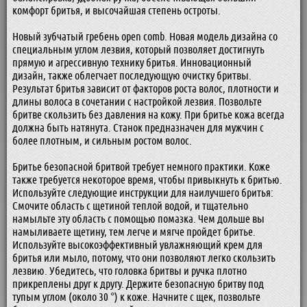
комфорт бритья, и высочайшая степень остроты.
Новый зубчатый гребень open comb. Новая модель дизайна со
специальным углом лезвия, который позволяет достигнуть
прямую и агрессивную технику бритья. Инновационный
дизайн, также облегчает последующую очистку бритвы.
Результат бритья зависит от факторов роста волос, плотности и
длины волоса в сочетании с настройкой лезвия. Позвольте
бритве скользить без давления на кожу. При бритье кожа всегда
должна быть натянута. Станок предназначен для мужчин с
более плотным, и сильным ростом волос.
Бритье безопасной бритвой требует немного практики. Коже
также требуется некоторое время, чтобы привыкнуть к бритью.
Используйте следующие инструкции для наилучшего бритья:
Смочите область с щетиной теплой водой, и тщательно
намыльте эту область с помощью помазка. Чем дольше вы
намыливаете щетину, тем легче и мягче пройдет бритье.
Используйте высокоэффективный увлажняющий крем для
бритья или мыло, потому, что они позволяют легко скользить
лезвию. Убедитесь, что головка бритвы и ручка плотно
прикреплены друг к другу. Держите безопасную бритву под
тупым углом (около 30 °) к коже. Начните с щек, позвольте