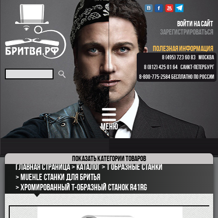
ВОЙТИ НА САЙТ
ЗАРЕГИСТРИРОВАТЬСЯ
ПОЛЕЗНАЯ ИНФОРМАЦИЯ
8 (495) 723 60 83
МОСКВА
8 (812) 425 01 64
САНКТ-ПЕТЕРБУРГ
8-800-775-2584
БЕСПЛАТНО ПО РОССИИ
МЕНЮ
Показать
категории товаров
ПОДАРОЧНЫЕ НАБОРЫ
Главная страница
Каталог
Т образные станки
ОПАСНЫЕ БРИТВЫ
Muehle станки для бритья
Хромированный Т-образный станок R41RG
РЕМНИ
КЛАССИЧЕСКИЕ СТАНКИ
БРИТВЕННЫЕ НАБОРЫ