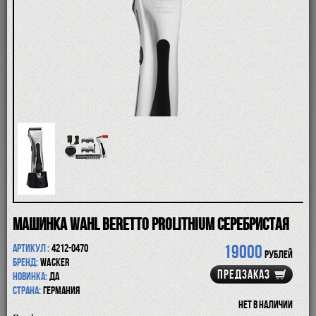
ПОМАЗКИ
СОВРЕМЕННЫЕ БРИТВЫ
ФУТЛЯРЫ
ДЛЯ БРИТЬЯ
ПОСЛЕ БРИТЬЯ
ДЛЯ БОРОДЫ И УСОВ
ДЛЯ ВОЛОС И ТЕЛА
ПАРФЮМ
ЧАШКИ
КОСМЕТИЧКИ
АКСЕССУАРЫ
МАНИКЮРНЫЕ ИНСТРУМЕНТЫ
СКИДКА
Машинка Wahl Beretto ProLithium серебристая
19000
Артикул :
4212-0470
рублей
Бренд:
Wacker
ПРЕДЗАКАЗ
Новинка:
да
Страна:
Германия
Нет в наличии