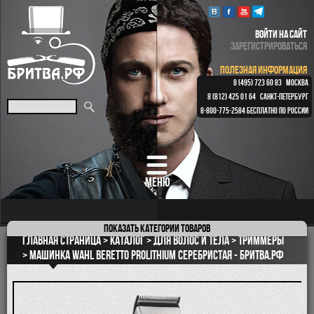
ВОЙТИ НА САЙТ
ЗАРЕГИСТРИРОВАТЬСЯ
ПОЛЕЗНАЯ ИНФОРМАЦИЯ
8 (495) 723 60 83
МОСКВА
8 (812) 425 01 64
САНКТ-ПЕТЕРБУРГ
8-800-775-2584
БЕСПЛАТНО ПО РОССИИ
МЕНЮ
Показать
категории товаров
ПОДАРОЧНЫЕ НАБОРЫ
Главная страница
Каталог
для волос и тела
Триммеры
ОПАСНЫЕ БРИТВЫ
Машинка Wahl Beretto ProLithium серебристая - Бритва.рф
РЕМНИ
КЛАССИЧЕСКИЕ СТАНКИ
БРИТВЕННЫЕ НАБОРЫ