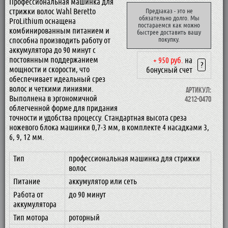
Профессиональная машинка для
стрижки волос Wahl Beretto
Предзаказ - это не
обязательно долго. Мы
ProLithium оснащена
постараемся как можно
комбинированным питанием и
быстрее доставить вашу
способна производить работу от
покупку.
аккумулятора до 90 минут с
постоянным поддержанием
+ 950 руб.
на
?
мощности и скорости, что
бонусный счет
обеспечивает идеальный срез
волос и четкими линиями.
Артикул:
Выполнена в эргономичной
4212-0470
облегченной форме для придания
точности и удобства процессу. Стандартная высота среза
ножевого блока машинки 0,7-3 мм, в комплекте 4 насадками 3,
6, 9, 12 мм.
Тип
профессиональная машинка для стрижки
волос
Питание
аккумулятор или сеть
Работа от
до 90 минут
аккумулятора
Тип мотора
роторный