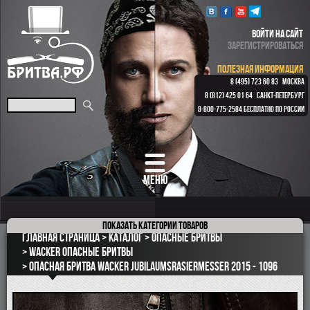
ВОЙТИ НА САЙТ
ЗАРЕГИСТРИРОВАТЬСЯ
ПОЛЕЗНАЯ ИНФОРМАЦИЯ
8 (495) 723 60 83
МОСКВА
8 (812) 425 01 64
САНКТ-ПЕТЕРБУРГ
8-800-775-2584
БЕСПЛАТНО ПО РОССИИ
МЕНЮ
Показать
категории товаров
ПОДАРОЧНЫЕ НАБОРЫ
Главная страница
Каталог
Опасные бритвы
ОПАСНЫЕ БРИТВЫ
Wacker опасные бритвы
Опасная бритва Wacker Jubilaumsrasiermesser 2015 - 1096
РЕМНИ
КЛАССИЧЕСКИЕ СТАНКИ
БРИТВЕННЫЕ НАБОРЫ