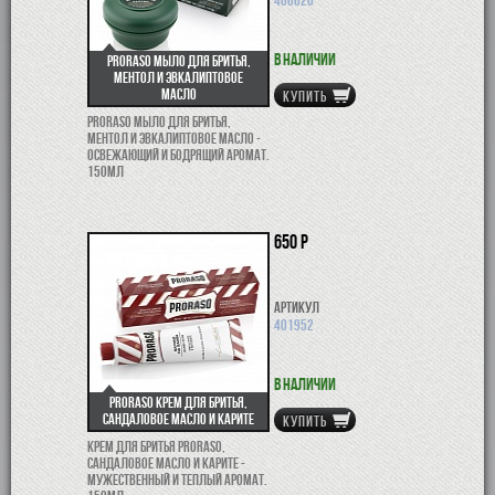
В наличии
Proraso мыло для бритья,
ментол и эвкалиптовое
масло
КУПИТЬ
Proraso мыло для бритья,
ментол и эвкалиптовое масло -
освежающий и бодрящий аромат.
150мл
650 р
Артикул
401952
В наличии
Proraso крем для бритья,
сандаловое масло и карите
КУПИТЬ
Крем для бритья Proraso,
сандаловое масло и карите -
мужественный и теплый аромат.