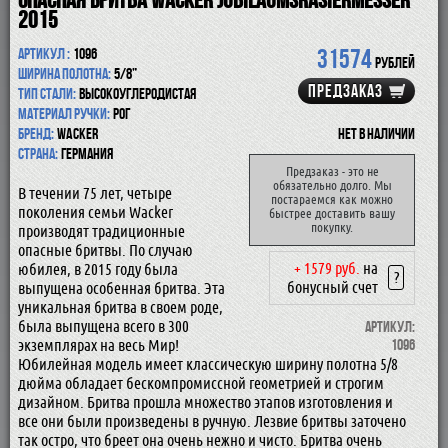
2015
31574
Артикул :
1096
рублей
Ширина полотна:
5/8”
ПРЕДЗАКАЗ
Тип стали:
высокоуглеродистая
Материал ручки:
рог
Бренд:
Wacker
Нет в наличии
Страна:
Германия
Предзаказ - это не
обязательно долго. Мы
В течении 75 лет, четыре
постараемся как можно
поколения семьи Wacker
быстрее доставить вашу
покупку.
производят традиционные
опасные бритвы. По случаю
+ 1579 руб.
на
юбилея, в 2015 году была
?
бонусный счет
выпущена особенная бритва. Эта
уникальная бритва в своем роде,
была выпущена всего в 300
Артикул:
экземплярах на весь Мир!
1096
Юбилейная модель имеет классическую ширину полотна 5/8
дюйма обладает бескомпромиссной геометрией и строгим
дизайном. Бритва прошла множество этапов изготовления и
все они были произведены в ручную. Лезвие бритвы заточено
так остро, что бреет она очень нежно и чисто. Бритва очень