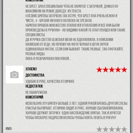
Не бреет, брал специально чтоб не парится с заточкой, думал ну
максимум на ремне доведу. Из текста:
«Лезвие бритвы заточено так остро, что бреет она очень нежно и
чисто…» - брехня ни оного волоска не срезала.
«Бритва прошла множество этапов изготовления и все они были
произведены в ручную» - но видимо какой то этап упущен или такие
специалисты
да и ручка светло бежевая меня не вдохновила. В описании
написано от и до, но почему на фото черная 8 штук почти
одинаковых фоток, если они бывают такие разные, так сфоткайте
разные виды.
Пока я разочарован покупкой…
Jevgenij
Достоинства:
Удобно в руке, качество отличное
недостатки:
Не обнаружено
коментарий:
Использую эту бритву больше 3 лет, одной рукой бреюсь другой слезы
счастья вытирают, отлично сидит в руке, хорошо сбалансированна,
хорошо держит заточку. Одно наслаждение бритья, так и хочется
чтобы поскорее подросли волосы чтобы опять твзять в руку!!!!
Имя: