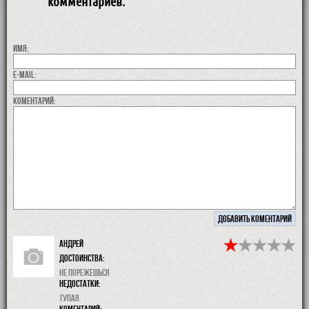
комментариев.
Имя:
E-MAIL:
коментарий:
Андрей
Достоинства:
Не порежешься
недостатки:
тупая
коментарий: