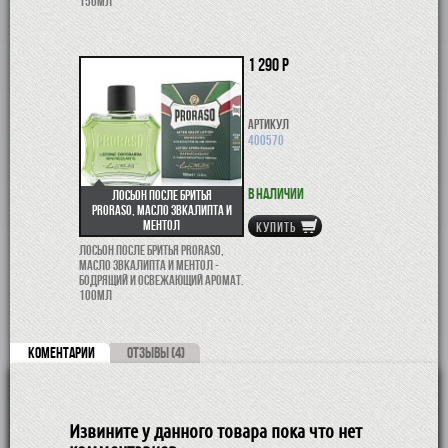
150мл
1 290 р
Артикул
400570
В наличии
Лосьон после бритья
Proraso, масло звкалипта и
ментол
КУПИТЬ
Лосьон после бритья Proraso,
масло звкалипта и ментол -
бодрящий и освежающий аромат.
100мл
КОМЕНТАРИИ
ОТЗЫВЫ (4)
Извините у данного товара пока что нет