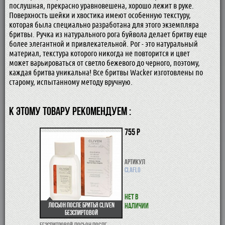
послушная, прекрасно уравновешена, хорошо лежит в руке.
Поверхность шейки и хвостика имеют особенную текстуру,
которая была специально разработана для этого экземпляра
бритвы. Ручка из натурального рога буйвола делает бритву еще
более элегантной и привлекательной. Рог - это натуральный
материал, текстура которого никогда не повторится и цвет
может варьироваться от светло бежевого до черного, поэтому,
каждая бритва уникальна! Все бритвы Wacker изготовлены по
старому, испытанному методу вручную.
К ЭТОМУ ТОВАРУ РЕКОМЕНДУЕМ :
755 р
Артикул
claflo
Нет в
Лосьон после бритья Cliven
наличии
безспиртовой
Безспитровой лосьон после