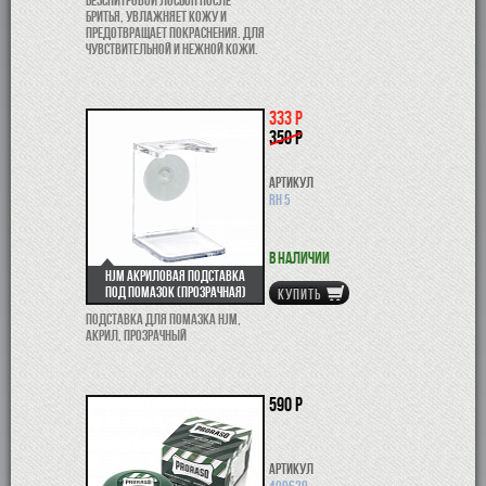
бритья, увлажняет кожу и
предотвращает покраснения. Для
чувствительной и нежной кожи.
333 р
350 р
Артикул
RH 5
В наличии
HJM Акриловая подставка
под помазок (прозрачная)
КУПИТЬ
Подставка для помазка HJM,
акрил, прозрачный
590 р
Артикул
400620