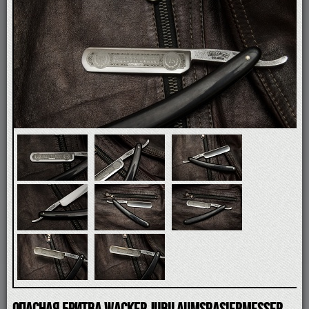
ПОМАЗКИ
СОВРЕМЕННЫЕ БРИТВЫ
ФУТЛЯРЫ
ДЛЯ БРИТЬЯ
ПОСЛЕ БРИТЬЯ
ДЛЯ БОРОДЫ И УСОВ
ДЛЯ ВОЛОС И ТЕЛА
ПАРФЮМ
ЧАШКИ
КОСМЕТИЧКИ
АКСЕССУАРЫ
МАНИКЮРНЫЕ ИНСТРУМЕНТЫ
СКИДКА
Опасная бритва Wacker Jubilaumsrasiermesser